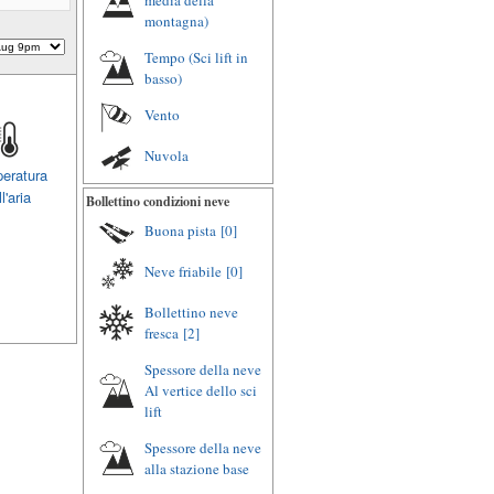
media della
montagna)
Tempo (Sci lift in
basso)
Vento
Nuvola
eratura
l'aria
Bollettino condizioni neve
Buona pista
[0]
Neve friabile
[0]
Bollettino neve
fresca
[2]
Spessore della neve
Al vertice dello sci
lift
Spessore della neve
alla stazione base