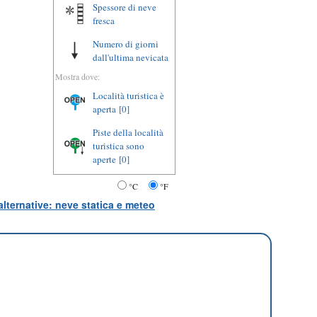
Spessore di neve
fresca
Numero di giorni
dall'ultima nevicata
Mostra dove:
Località turistica è
aperta
[0]
Piste della località
turistica sono
aperte
[0]
°C
°F
lternative: neve statica e meteo