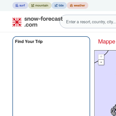
Mapp
Find Your Trip
+
-