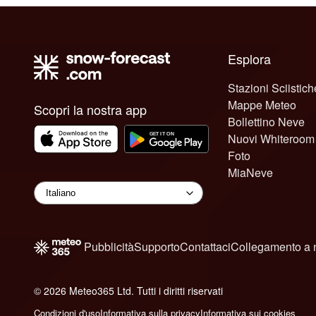
Esplora
Stazioni Sciistich
Mappe Meteo
Scopri la nostra app
Bollettino Neve
Nuovi Whiteroom
Foto
MiaNeve
Pubblicità
Supporto
Contattaci
Collegamento a 
© 2026 Meteo365 Ltd. Tutti i diritti riservati
6
Condizioni d'uso
Informativa sulla privacy
Informativa sui cookies