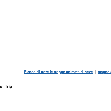
Elenco di tutte le mappe animate di neve
|
mappe a
ur Trip