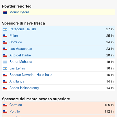
Powder reported
Mount Lyford
Spessore di neve fresca
Patagonia Heliski
27 in
Pillan
25 in
Corralco
24 in
Las Araucarias
23 in
Alto del Padre
20 in
Batea Mahuida
18 in
Las Leñas
16 in
Bosque Nevado - Huilo huilo
16 in
Antillanca
14 in
Andes Heliboarding
14 in
Spessore del manto nevoso superiore
Corralco
125 in
Portillo
112 in