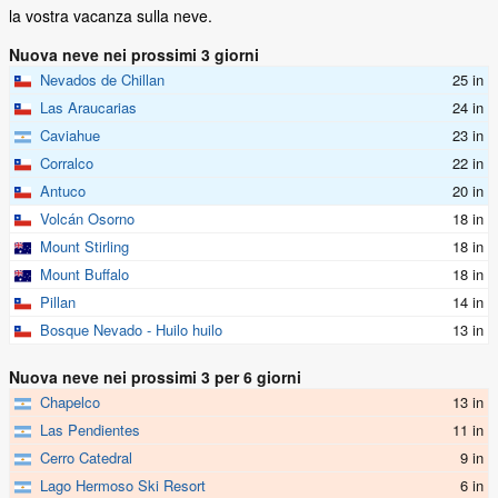
la vostra vacanza sulla neve.
Nuova neve nei prossimi 3 giorni
Nevados de Chillan
25 in
Las Araucarias
24 in
Caviahue
23 in
Corralco
22 in
Antuco
20 in
Volcán Osorno
18 in
Mount Stirling
18 in
Mount Buffalo
18 in
Pillan
14 in
Bosque Nevado - Huilo huilo
13 in
Nuova neve nei prossimi 3 per 6 giorni
Chapelco
13 in
Las Pendientes
11 in
Cerro Catedral
9 in
Lago Hermoso Ski Resort
6 in