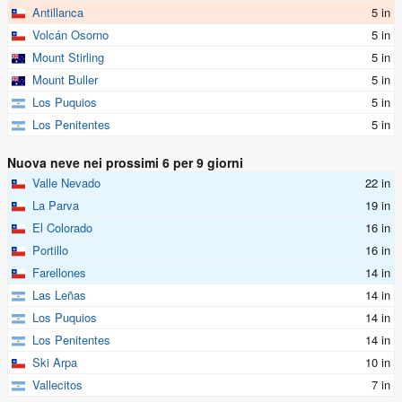
Antillanca
5 in
Volcán Osorno
5 in
Mount Stirling
5 in
Mount Buller
5 in
Los Puquios
5 in
Los Penitentes
5 in
Nuova neve nei prossimi 6 per 9 giorni
Valle Nevado
22 in
La Parva
19 in
El Colorado
16 in
Portillo
16 in
Farellones
14 in
Las Leñas
14 in
Los Puquios
14 in
Los Penitentes
14 in
Ski Arpa
10 in
Vallecitos
7 in