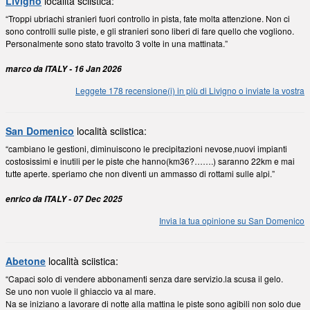
Livigno
località sciistica:
“Troppi ubriachi stranieri fuori controllo in pista, fate molta attenzione. Non ci
sono controlli sulle piste, e gli stranieri sono liberi di fare quello che vogliono.
Personalmente sono stato travolto 3 volte in una mattinata.”
marco da ITALY - 16 Jan 2026
Leggete 178 recensione(i) in più di Livigno o inviate la vostra
San Domenico
località sciistica:
“cambiano le gestioni, diminuiscono le precipitazioni nevose,nuovi impianti
costosissimi e inutili per le piste che hanno(km36?…….) saranno 22km e mai
tutte aperte. speriamo che non diventi un ammasso di rottami sulle alpi.”
enrico da ITALY - 07 Dec 2025
Invia la tua opinione su San Domenico
Abetone
località sciistica:
“Capaci solo di vendere abbonamenti senza dare servizio.la scusa il gelo.
Se uno non vuole il ghiaccio va al mare.
Na se iniziano a lavorare di notte alla mattina le piste sono agibili non solo due