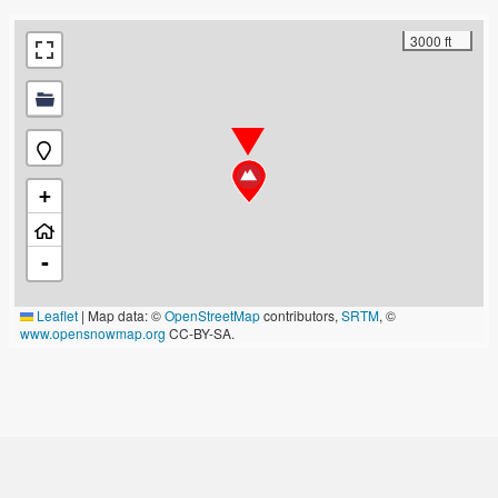
3000 ft
+
-
Leaflet
|
Map data: ©
OpenStreetMap
contributors,
SRTM
, ©
www.opensnowmap.org
CC-BY-SA.