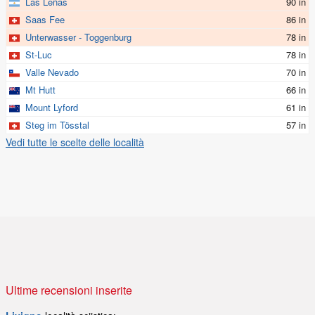
Las Leñas
90 in
Saas Fee
86 in
Unterwasser - Toggenburg
78 in
St-Luc
78 in
Valle Nevado
70 in
Mt Hutt
66 in
Mount Lyford
61 in
Steg im Tösstal
57 in
Vedi tutte le scelte delle località
Ultime recensioni inserite