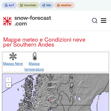
Mappe meteo e Condizioni neve
per Southern Andes
Mappa Neve
Mappa
temperatura
+
-