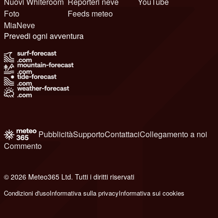
Nuovi Whiteroom
Reporteri neve
YouTube
Foto
Feeds meteo
MiaNeve
Prevedi ogni avventura
Pubblicità
Supporto
Contattaci
Collegamento a noi
Commento
© 2026 Meteo365 Ltd. Tutti i diritti riservati
6
Condizioni d'uso
Informativa sulla privacy
Informativa sui cookies