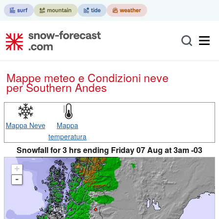
Mappe meteo e Condizioni neve
per Southern Andes
Mappa Neve
Mappa
temperatura
Snowfall for 3 hrs ending Friday 07 Aug at 3am -03
+
-