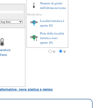
Numero di giorni
dall'ultima nevicata
Mostra dove:
Località turistica è
aperta
[0]
Piste della località
turistica sono
aperte
[0]
eratura
°C
°F
l'aria
lternative: neve statica e meteo