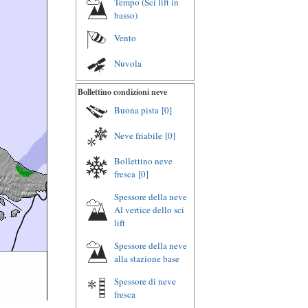
Tempo (Sci lift in
basso)
Vento
Nuvola
Bollettino condizioni neve
Buona pista
[0]
Neve friabile
[0]
Bollettino neve
fresca
[0]
Spessore della neve
Al vertice dello sci
lift
Spessore della neve
alla stazione base
Spessore di neve
fresca