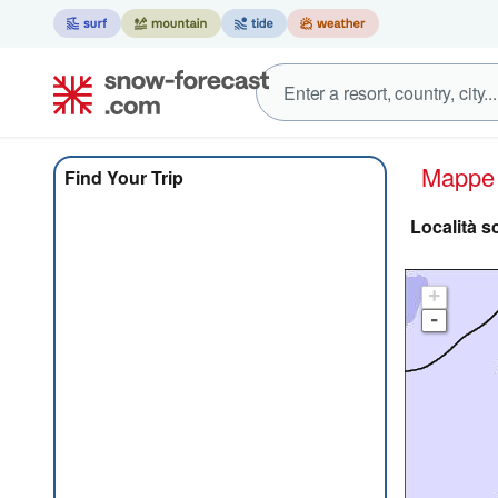
Mapp
Find Your Trip
Località s
+
-