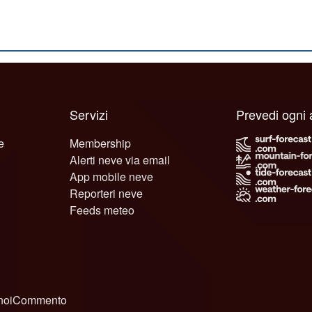
Servizi
Prevedi ogni
e
Membership
Alerti neve via email
App mobile neve
Reporteri neve
Feeds meteo
noi
Commento