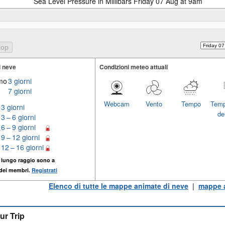
Sea Level Pressure in Millibars Friday 07 Aug at 9am
i neve
Condizioni meteo attuali
imo
3 giorni
7 giorni
Webcam
Vento
Tempo
Temp
3 giorni
del
3 – 6 giorni
6 – 9 giorni
9 – 12 giorni
12 – 16 giorni
 lungo raggio sono a
 dei membri.
Registrati
Elenco di tutte le mappe animate di neve
|
mappe a
ur Trip