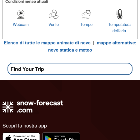
Condizioni meteo attuali
Webcam
Vento
Tempo
Temperatura
dell'aria
Elenco di tutte le mappe animate di neve
|
mappe alternative:
neve statica e meteo
Find Your Trip
Scopri la nostra app