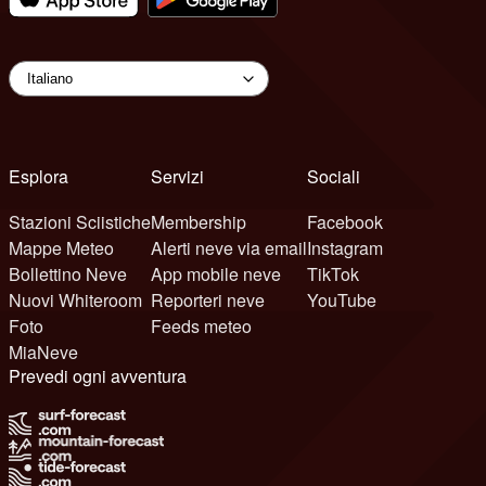
Esplora
Servizi
Sociali
Stazioni Sciistiche
Membership
Facebook
Mappe Meteo
Alerti neve via email
Instagram
Bollettino Neve
App mobile neve
TikTok
Nuovi Whiteroom
Reporteri neve
YouTube
Foto
Feeds meteo
MiaNeve
Prevedi ogni avventura