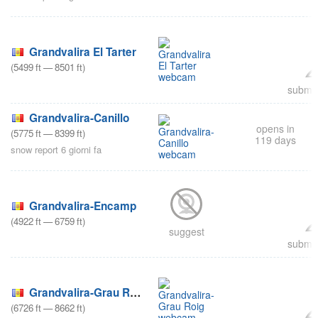
Grandvalira El Tarter
(
5499
ft
—
8501
ft
)
submit
Grandvalira-Canillo
opens in
(
5775
ft
—
8399
ft
)
119 days
snow report 6 giorni fa
Grandvalira-Encamp
(
4922
ft
—
6759
ft
)
suggest
submit
Grandvalira-Grau Roig
(
6726
ft
—
8662
ft
)