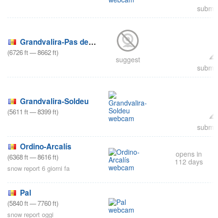
submit
Grandvalira-Pas de la Casa
(
6726
ft
—
8662
ft
)
suggest
submit
Grandvalira-Soldeu
(
5611
ft
—
8399
ft
)
submit
Ordino-Arcalís
opens in
(
6368
ft
—
8616
ft
)
112 days
snow report 6 giorni fa
Pal
(
5840
ft
—
7760
ft
)
snow report oggi