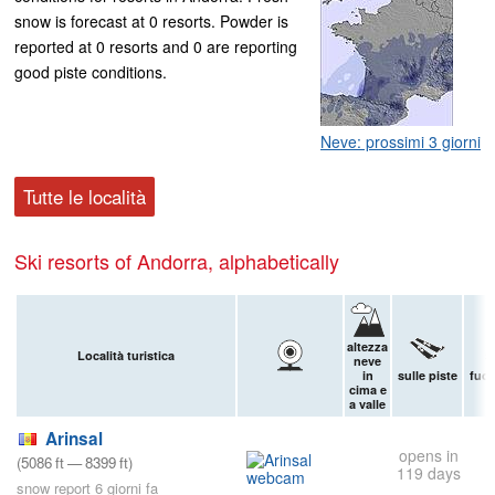
snow is forecast at 0 resorts. Powder is
reported at 0 resorts and 0 are reporting
good piste conditions.
Neve: prossimi 3 giorni
Tutte le località
Ski resorts of Andorra, alphabetically
altezza
Località turistica
neve
in
sulle piste
fuor
cima e
a valle
Arinsal
opens in
(
5086
ft
—
8399
ft
)
119 days
snow report 6 giorni fa