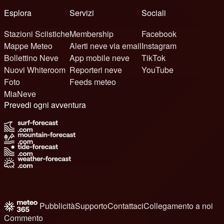
Esplora
Servizi
Sociali
Stazioni Sciistiche
Membership
Facebook
Mappe Meteo
Alerti neve via email
Instagram
Bollettino Neve
App mobile neve
TikTok
Nuovi Whiteroom
Reporteri neve
YouTube
Foto
Feeds meteo
MiaNeve
Prevedi ogni avventura
Pubblicità
Supporto
Contattaci
Collegamento a noi
Commento