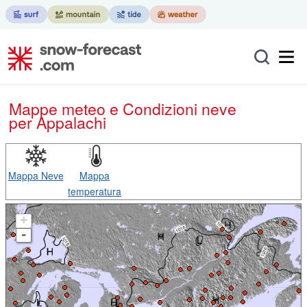
Mappe meteo e Condizioni neve
per Appalachi
Mappa Neve
Mappa
temperatura
+
-