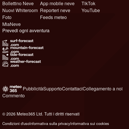
Bollettino Neve
App mobile neve
TikTok
Nuovi Whiteroom
Reporteri neve
YouTube
Foto
Feeds meteo
MiaNeve
Prevedi ogni avventura
Pubblicità
Supporto
Contattaci
Collegamento a noi
Commento
© 2026 Meteo365 Ltd. Tutti i diritti riservati
6
Condizioni d'uso
Informativa sulla privacy
Informativa sui cookies