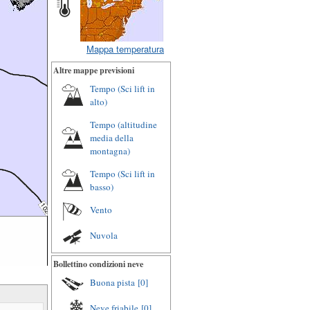
Mappa temperatura
Altre mappe previsioni
Tempo (Sci lift in
alto)
Tempo (altitudine
media della
montagna)
Tempo (Sci lift in
basso)
Vento
Nuvola
Bollettino condizioni neve
Buona pista
[0]
Neve friabile
[0]