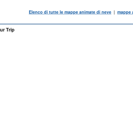
Elenco di tutte le mappe animate di neve
|
mappe a
ur Trip