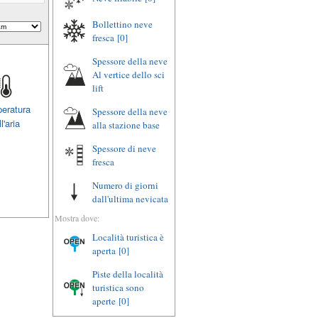
Bollettino neve
fresca
[0]
Spessore della neve
Al vertice dello sci
lift
eratura
Spessore della neve
l'aria
alla stazione base
Spessore di neve
fresca
Numero di giorni
dall'ultima nevicata
Mostra dove:
Località turistica è
aperta
[0]
Piste della località
turistica sono
aperte
[0]