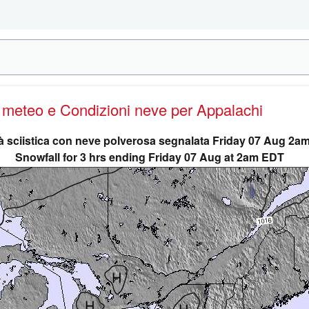
e meteo e Condizioni neve
per Appalachi
tà sciistica con neve polverosa segnalata Friday 07 Aug 2a
Snowfall for 3 hrs ending Friday 07 Aug at 2am EDT