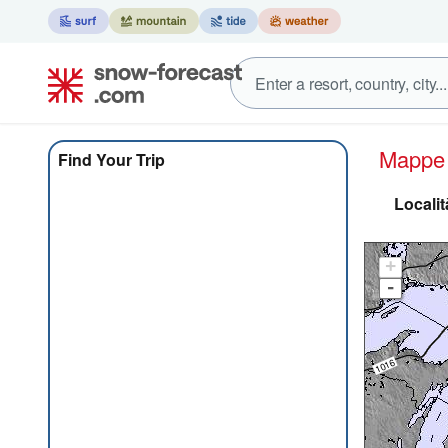
Mapp
Find Your Trip
Locali
+
-