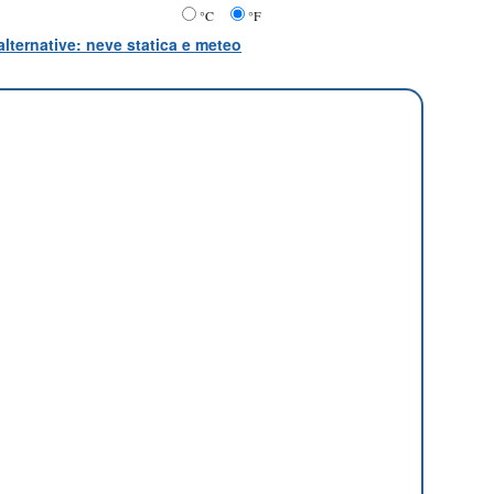
°C
°F
lternative: neve statica e meteo