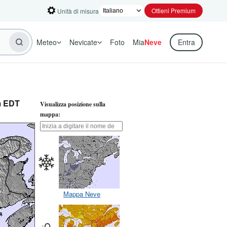
Ottieni Premium
Unità di misura
Meteo
Nevicate
Foto
Mia
Neve
Entra
m EDT
Visualizza posizione sulla
mappa:
Mappa Neve