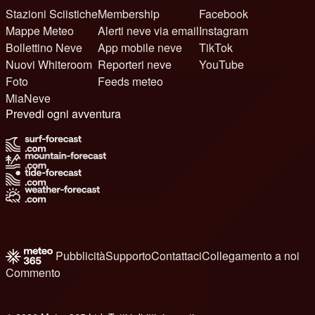
Stazioni Sciistiche
Membership
Facebook
Mappe Meteo
Alerti neve via email
Instagram
Bollettino Neve
App mobile neve
TikTok
Nuovi Whiteroom
Reporteri neve
YouTube
Foto
Feeds meteo
MiaNeve
Prevedi ogni avventura
Pubblicità
Supporto
Contattaci
Collegamento a noi
Commento