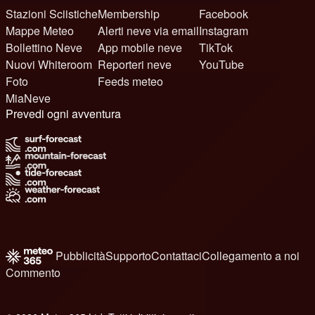
Stazioni Sciistiche
Membership
Facebook
Mappe Meteo
Alerti neve via email
Instagram
Bollettino Neve
App mobile neve
TikTok
Nuovi Whiteroom
Reporteri neve
YouTube
Foto
Feeds meteo
MiaNeve
Prevedi ogni avventura
Pubblicità
Supporto
Contattaci
Collegamento a noi
Commento