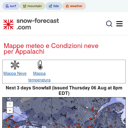
Mappe meteo e Condizioni neve
per Appalachi
Mappa Neve
Mappa
temperatura
Next 3 days Snowfall (issued Thursday 06 Aug at 8pm
EDT)
+
-