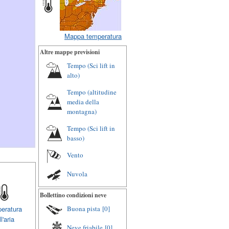
Mappa temperatura
Altre mappe previsioni
Tempo (Sci lift in
alto)
Tempo (altitudine
media della
montagna)
Tempo (Sci lift in
basso)
Vento
Nuvola
Bollettino condizioni neve
Buona pista
[0]
eratura
l'aria
Neve friabile
[0]