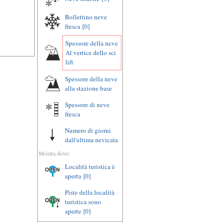
Bollettino neve
fresca
[0]
Spessore della neve
Al vertice dello sci
lift
Spessore della neve
alla stazione base
Spessore di neve
fresca
Numero di giorni
dall'ultima nevicata
Mostra dove:
Località turistica è
aperta
[0]
Piste della località
turistica sono
aperte
[0]