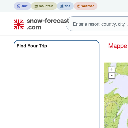
Mapp
Find Your Trip
+
-