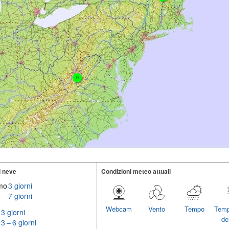
0
i neve
Condizioni meteo attuali
imo
3 giorni
7 giorni
Webcam
Vento
Tempo
Temp
3 giorni
del
3 – 6 giorni