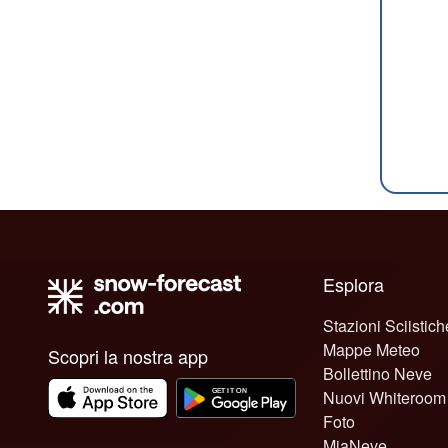
Esplora
Stazioni Sciistich
Mappe Meteo
Scopri la nostra app
Bollettino Neve
Nuovi Whiteroom
Foto
MiaNeve