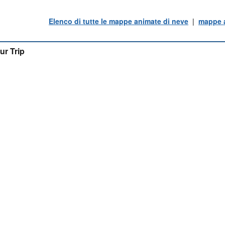
Elenco di tutte le mappe animate di neve
|
mappe a
ur Trip