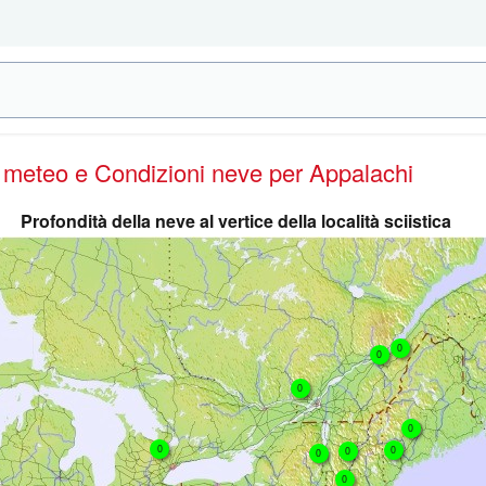
e meteo e Condizioni neve
per Appalachi
Profondità della neve al vertice della località sciistica
0
0
0
0
0
0
0
0
0