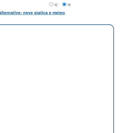
°C
°F
lternative: neve statica e meteo