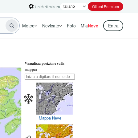
Ottieni Premium
Unità di misura
Meteo
Nevicate
Foto
Mia
Neve
Entra
Visualizza posizione sulla
mappa:
Mappa Neve