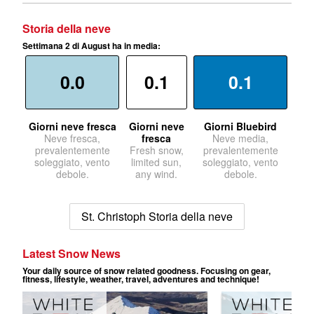
Storia della neve
Settimana 2 di August ha in media:
0.0
0.1
0.1
Giorni neve fresca
Giorni neve
Giorni Bluebird
Neve fresca,
fresca
Neve media,
prevalentemente
Fresh snow,
prevalentemente
soleggiato, vento
limited sun,
soleggiato, vento
debole.
any wind.
debole.
St. Christoph Storia della neve