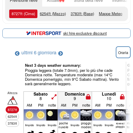
Previsione neve
Attuale
Storia della neve
Informazioni
8727
ft
(Cima)
6254
ft
(Mezzo)
3783
ft
(Base)
Mappe Meteo
ski hire exclusive discount
ultimi 6 giorni
ora
Oraria
Next 3 days weather summary:
Gi
Pioggia leggera (totale 7.0mm), per lo più che cade
Pio
Domenica notte. Temperature moderate (max 14°C
Gio
Domenica pomeriggio, min 9°C Sabato mattina). Vento
Mar
sarà generalmente leggero.
gen
Altezza
Sabato
Domenica
Lunedì
8
9
10
AM
PM
notte
AM
PM
notte
AM
PM
notte
A
8727
ft
6254
ft
poche
pioggia
risc
3783
ft
rovesci
limp­ido
limp­ido
limp­ido
limp­ido
limp­ido
limp­ido
nuvole
moderata
pioggia
tem