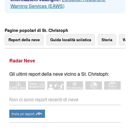
Warning Services (EAWS)
Pagine popolari di St. Christoph
Report della neve
Guida località sciistica
Storia
We
Radar Neve
Gli ultimi report della neve vicino a St. Christoph:
Non ci sono report recenti di neve
Invia un report