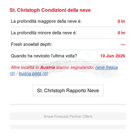
St. Christoph Condizioni della neve
La profondità maggiore della neve é:
0
in
La profondità minore della neve é:
0
in
Fresh snowfall depth:
—
Quando ha nevicato l'ultima volta?
10 Jun 2026
Altre località in
Austria
stanno segnalando:
neve fresca
(0)
/
buona pista (0)
St. Christoph Rapporto Neve
Snow-Forecast Partner Offers