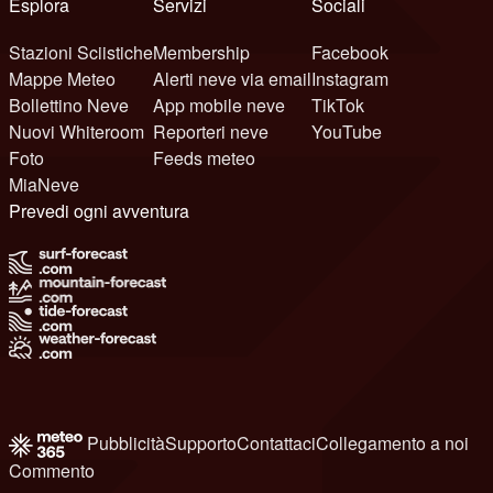
Esplora
Servizi
Sociali
Stazioni Sciistiche
Membership
Facebook
Mappe Meteo
Alerti neve via email
Instagram
Bollettino Neve
App mobile neve
TikTok
Nuovi Whiteroom
Reporteri neve
YouTube
Foto
Feeds meteo
MiaNeve
Prevedi ogni avventura
Pubblicità
Supporto
Contattaci
Collegamento a noi
Commento