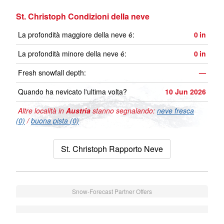
St. Christoph Condizioni della neve
La profondità maggiore della neve é:
0
in
La profondità minore della neve é:
0
in
Fresh snowfall depth:
—
Quando ha nevicato l'ultima volta?
10 Jun 2026
Altre località in
Austria
stanno segnalando:
neve fresca
(0)
/
buona pista (0)
St. Christoph Rapporto Neve
Snow-Forecast Partner Offers