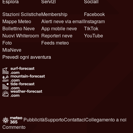
Esplora
Servizi
Sociali
Stazioni Sciistiche
Membership
Facebook
Mappe Meteo
Alerti neve via email
Instagram
Bollettino Neve
App mobile neve
TikTok
Nuovi Whiteroom
Reporteri neve
YouTube
Foto
Feeds meteo
MiaNeve
Prevedi ogni avventura
Pubblicità
Supporto
Contattaci
Collegamento a noi
Commento