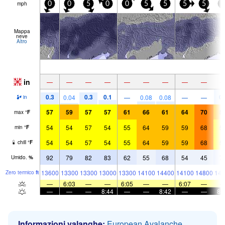
mph
0
0
5
0
0
5
5
5
5
5
Mappa
neve
Altro
in
—
—
—
—
—
—
—
—
—
0.3
0.3
0.1
0.
0.04
—
0.08
0.08
—
—
in
57
59
57
57
61
66
61
64
70
5
max
°
F
54
54
57
54
55
64
59
59
68
5
min
°
F
54
54
57
54
55
64
59
59
68
5
chill
°
F
92
79
82
83
62
55
68
54
45
7
Umido.
%
13600
13300
13300
13000
13300
14100
14400
14100
14800
143
Zero termico
ft
—
6:03
—
—
6:05
—
—
6:07
—
—
—
—
8:44
—
—
8:42
—
—
8:
Informazioni valanghe:
European Avalanche