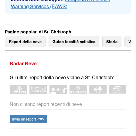
Warning Services (EAWS)
Pagine popolari di St. Christoph
Report della neve
Guida località sciistica
Storia
We
Radar Neve
Gli ultimi report della neve vicino a St. Christoph:
Non ci sono report recenti di neve
Invia un report