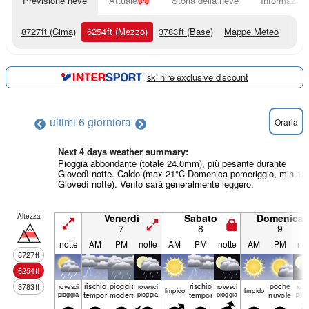
Previsione neve
Attuale
Storia della neve
Informazioni
8727
ft
(Cima)
6254
ft
(Mezzo)
3783
ft
(Base)
Mappe Meteo
ski hire exclusive discount
ultimi 6 giorni
ora
Oraria
Next 4 days weather summary:
Pioggia abbondante (totale 24.0mm), più pesante durante
Giovedì notte. Caldo (max 21°C Domenica pomeriggio, min 12
Giovedì notte). Vento sarà generalmente leggero.
Altezza
Venerdì
Sabato
Domenica
7
8
9
notte
AM
PM
notte
AM
PM
notte
AM
PM
not
8727
ft
6254
ft
rischio
pioggia
rischio
poche
3783
ft
rovesci
rovesci
rovesci
rove
limp­ido
limp­ido
pioggia
temporale
moderata
pioggia
temporale
pioggia
nuvole
piog