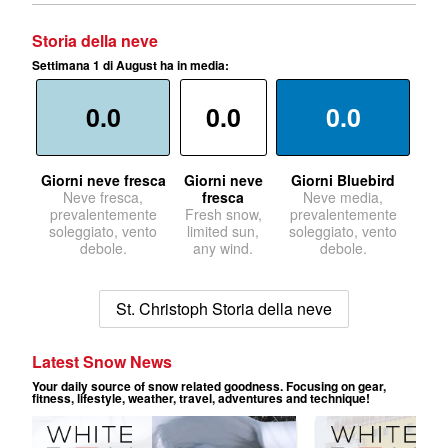
Storia della neve
Settimana 1 di August ha in media:
0.0
0.0
0.0
Giorni neve fresca
Giorni neve
Giorni Bluebird
Neve fresca,
fresca
Neve media,
prevalentemente
Fresh snow,
prevalentemente
soleggiato, vento
limited sun,
soleggiato, vento
debole.
any wind.
debole.
St. Christoph Storia della neve