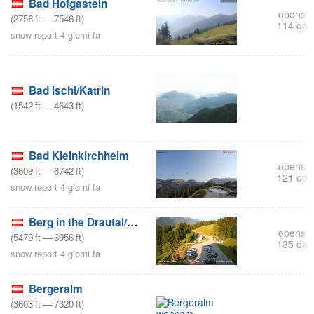
Bad Hofgastein
opens i
(
2756
ft
—
7546
ft
)
114 day
snow report 4 giorni fa
Bad Ischl/Katrin
(
1542
ft
—
4643
ft
)
s
Bad Kleinkirchheim
opens i
(
3609
ft
—
6742
ft
)
121 day
snow report 4 giorni fa
Berg in the Drautal/Emberger Alm
opens i
(
5479
ft
—
6956
ft
)
135 day
snow report 4 giorni fa
Bergeralm
(
3603
ft
—
7320
ft
)