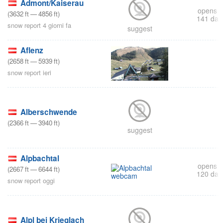
Admont/Kaiserau
opens i
(
3632
ft
—
4856
ft
)
141 day
snow report 4 giorni fa
suggest
Aflenz
(
2658
ft
—
5939
ft
)
snow report ieri
Alberschwende
(
2366
ft
—
3940
ft
)
suggest
s
Alpbachtal
opens i
(
2667
ft
—
6644
ft
)
120 day
snow report oggi
Alpl bei Krieglach