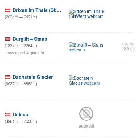
Brixen im Thale (SkiWelt)
(
2034
ft
—
6421
ft
)
s
Burglift – Stans
opens i
(
1837
ft
—
2264
ft
)
135 day
snow report 4 giorni fa
Dachstein Glacier
(
3937
ft
—
8862
ft
)
s
Dalaas
(
3281
ft
—
7550
ft
)
suggest
s