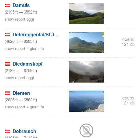
Damüls
(
2195
ft
—
6592
ft
)
snow report oggi
Defereggental/St Jakob
opens i
(
4626
ft
—
8285
ft
)
121 day
snow report 4 giorni fa
Diedamskopf
(
2789
ft
—
6759
ft
)
snow report oggi
Dienten
opens i
(
2625
ft
—
6562
ft
)
121 day
snow report 4 giorni fa
Dobratsch
(
4485
ft
—
7113
ft
)