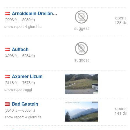
s
Arnoldstein-Dreiländerecke
opens i
(
2293
ft
—
5089
ft
)
128 day
snow report 4 giorni fa
suggest
Auffach
(
4298
ft
—
6234
ft
)
suggest
s
Axamer Lizum
(
5118
ft
—
7678
ft
)
snow report oggi
Bad Gastein
opens i
(
3540
ft
—
6585
ft
)
141 day
snow report 4 giorni fa