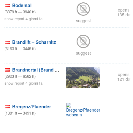
Bodental
opens i
(
3379
ft
—
3940
ft
)
135 day
snow report 4 giorni fa
suggest
Brandlift – Scharnitz
(
3163
ft
—
3445
ft
)
suggest
s
Brandnertal (Brand und Bürserberg)
opens i
(
2923
ft
—
6562
ft
)
121 day
snow report 4 giorni fa
Bregenz/Pfaender
(
1381
ft
—
3491
ft
)
s