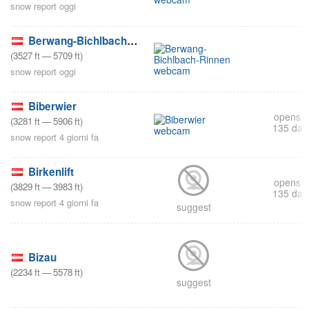
snow report oggi
Berwang-Bichlbach-Rinnen
(
3527
ft
—
5709
ft
)
snow report oggi
Biberwier
opens i
(
3281
ft
—
5906
ft
)
135 day
snow report 4 giorni fa
Birkenlift
opens i
(
3829
ft
—
3983
ft
)
135 day
snow report 4 giorni fa
suggest
Bizau
(
2234
ft
—
5578
ft
)
suggest
s