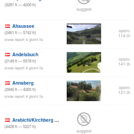
(
3281
ft
—
4200
ft
)
suggest
s
Altaussee
opens i
(
2461
ft
—
5742
ft
)
114 day
snow report 4 giorni fa
Andelsbuch
opens i
(
2149
ft
—
5578
ft
)
141 day
snow report 4 giorni fa
Annaberg
opens i
(
2940
ft
—
4265
ft
)
121 day
snow report 4 giorni fa
Arabichl/Kirchberg am Wechse
(
4426
ft
—
5227
ft
)
suggest