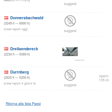
suggest
s
Donnersbachwald
(
3248
ft
—
6890
ft
)
snow report oggi
suggest
Dreilaendereck
(
2234
ft
—
5089
ft
)
s
Durrnberg
opens i
(
2625
ft
—
5250
ft
)
135 day
snow report 4 giorni fa
suggest
Ritorna alla lista Paesi