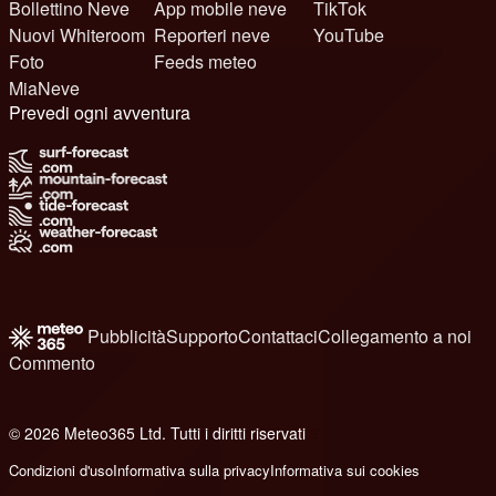
Bollettino Neve
App mobile neve
TikTok
Nuovi Whiteroom
Reporteri neve
YouTube
Foto
Feeds meteo
MiaNeve
Prevedi ogni avventura
Pubblicità
Supporto
Contattaci
Collegamento a noi
Commento
© 2026 Meteo365 Ltd. Tutti i diritti riservati
6
Condizioni d'uso
Informativa sulla privacy
Informativa sui cookies