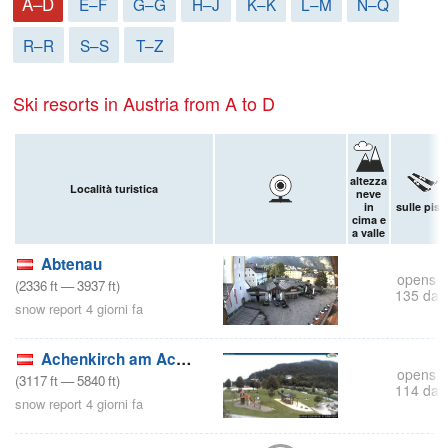
A–D
E–F
G–G
H–J
K–K
L–M
N–Q
R–R
S–S
T–Z
Ski resorts in Austria from A to D
altezza
Località turistica
neve
in
sulle pist
cima e
a valle
Abtenau
opens i
(
2336
ft
—
3937
ft
)
135 day
snow report 4 giorni fa
Achenkirch am Achensee
opens i
(
3117
ft
—
5840
ft
)
114 day
snow report 4 giorni fa