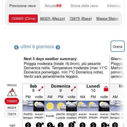
Previsione neve
Attuale
Storia della neve
Informazioni
10368
ft
(Cima)
8832
ft
(Mezzo)
7297
ft
(Base)
Mappe Meteo
ultimi 6 giorni
ora
Oraria
Next 3 days weather summary:
Giorni 4
Pioggia moderata (totale 16.0mm), più pesante
Pioggia a
Domenica notte. Temperature moderate (max 11°C
Martedì n
Domenica pomeriggio, min 7°C Domenica notte).
pomeriggi
Vento sarà generalmente leggero.
generalme
Altezza
Sab
Domenica
Lunedì
Mart
8
9
10
1
PM
notte
AM
PM
notte
AM
PM
notte
AM
P
10368
ft
8832
ft
rischio
poche
pioggia
rischio
risc
7297
ft
rovesci
rovesci
rovesci
rovesci
limp­ido
temporale
pioggia
nuvole
moderata
pioggia
pioggia
pioggia
temporale
tem
mph
5
5
5
5
5
5
5
5
0
5