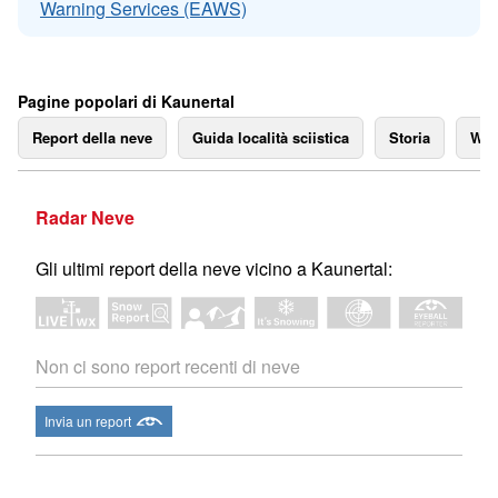
Warning Services (EAWS)
Pagine popolari di Kaunertal
Report della neve
Guida località sciistica
Storia
We
Radar Neve
Gli ultimi report della neve vicino a Kaunertal:
Non ci sono report recenti di neve
Invia un report