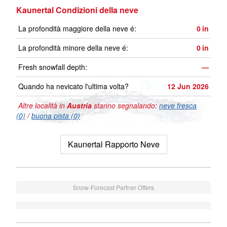
Kaunertal Condizioni della neve
La profondità maggiore della neve é:
0
in
La profondità minore della neve é:
0
in
Fresh snowfall depth:
—
Quando ha nevicato l'ultima volta?
12 Jun 2026
Altre località in
Austria
stanno segnalando:
neve fresca
(0)
/
buona pista (0)
Kaunertal Rapporto Neve
Snow-Forecast Partner Offers