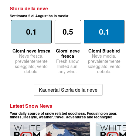
Storia della neve
Settimana 2 di August ha in media:
0.1
0.5
0.1
Giorni neve fresca
Giorni neve
Giorni Bluebird
Neve fresca,
fresca
Neve media,
prevalentemente
Fresh snow,
prevalentemente
soleggiato, vento
limited sun,
soleggiato, vento
debole.
any wind.
debole.
Kaunertal Storia della neve