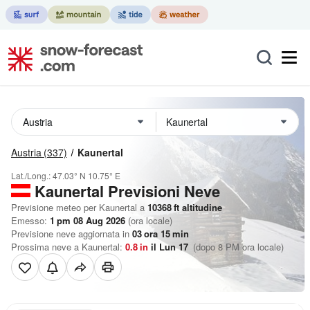
Austria
(337)
Kaunertal
Lat./Long.:
47.03° N
10.75° E
Kaunertal Previsioni Neve
Previsione meteo per Kaunertal a
10368
ft
altitudine
Emesso:
1 pm 08 Aug 2026
(ora locale)
Previsione neve aggiornata in
03
ora
15
min
Prossima neve a Kaunertal:
0.8
in
il Lun 17
(dopo 8 PM ora locale)