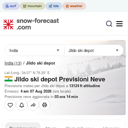
India
(13)
Jildo ski depot
Lat./Long.:
34.07° N
76.35° E
Jildo ski depot Previsioni Neve
Previsione meteo per Jildo ski depot a
13124
ft
altitudine
Emesso:
4 am 07 Aug 2026
(ora locale)
Previsione neve aggiornata in
03
ora
14
min