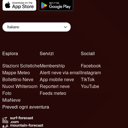
Esplora
Servizi
Sociali
Stazioni Sciistiche
Membership
Facebook
Mappe Meteo
Alerti neve via email
Instagram
Bollettino Neve
App mobile neve
TikTok
Nuovi Whiteroom
Reporteri neve
YouTube
Foto
Feeds meteo
MiaNeve
Prevedi ogni avventura