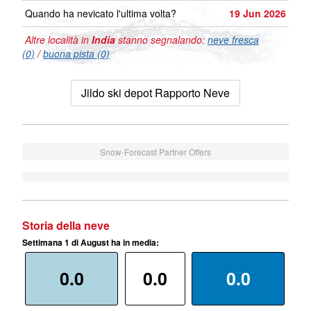
Quando ha nevicato l'ultima volta?
19 Jun 2026
Altre località in
India
stanno segnalando:
neve fresca
(0)
/
buona pista (0)
Jildo ski depot Rapporto Neve
Snow-Forecast Partner Offers
Storia della neve
Settimana 1 di August ha in media:
0.0
0.0
0.0