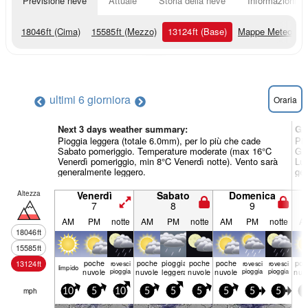
Previsione neve
Attuale
Storia della neve
Informazioni sul
18046
ft
(Cima)
15585
ft
(Mezzo)
13124
ft
(Base)
Mappe Meteo
ultimi 6 giorni
ora
Oraria
Next 3 days weather summary:
Gi
Pioggia leggera (totale 6.0mm), per lo più che cade
Pio
Sabato pomeriggio. Temperature moderate (max 16°C
Gio
Venerdì pomeriggio, min 8°C Venerdì notte). Vento sarà
Lun
generalmente leggero.
gen
Altezza
Venerdì
Sabato
Domenica
7
8
9
AM
PM
notte
AM
PM
notte
AM
PM
notte
A
18046
ft
15585
ft
poche
poche
pioggia
poche
poche
poc
13124
ft
rovesci
rovesci
rovesci
limp­ido
nuvole
pioggia
nuvole
leggera
nuvole
nuvole
pioggia
pioggia
nuv
mph
10
5
10
5
5
5
5
5
5
5