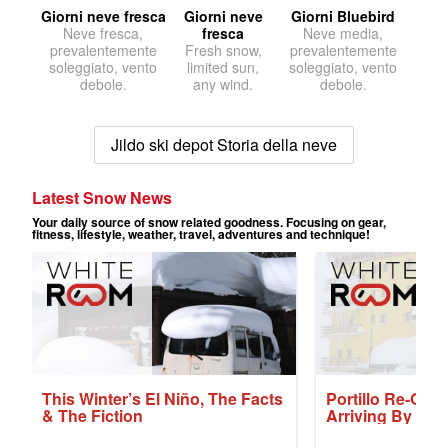
Giorni neve fresca
Giorni neve
Giorni Bluebird
Neve fresca,
fresca
Neve media,
prevalentemente
Fresh snow,
prevalentemente
soleggiato, vento
limited sun,
soleggiato, vento
debole.
any wind.
debole.
Jildo ski depot Storia della neve