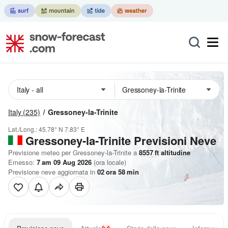
Italy
(235)
Gressoney-la-Trinite
Lat./Long.:
45.78° N
7.83° E
Gressoney-la-Trinite Previsioni Neve
Previsione meteo per Gressoney-la-Trinite a
8557
ft
altitudine
Emesso:
7 am 09 Aug 2026
(ora locale)
Previsione neve aggiornata in
02
ora
58
min