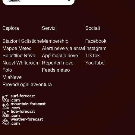
Esplora
Servizi
Sociali
Stazioni Sciistiche
Membership
Facebook
Mappe Meteo
Alerti neve via email
Instagram
Bollettino Neve
App mobile neve
TikTok
Nuovi Whiteroom
Reporteri neve
YouTube
Foto
Feeds meteo
MiaNeve
Prevedi ogni avventura