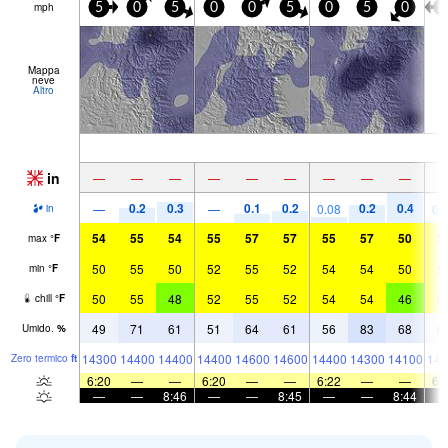
mph
5
0
5
0
0
5
0
5
0
5
Mappa
neve
Altro
in
—
—
—
—
—
—
—
—
—
0.2
0.3
0.1
0.2
0.2
0.4
—
—
0.08
0.
in
54
55
54
55
57
57
55
57
50
5
max
°
F
50
55
50
52
55
52
54
54
50
5
min
°
F
50
55
48
52
55
52
54
54
46
5
chill
°
F
49
71
61
51
64
61
56
83
68
6
Umido.
%
14300
14400
14400
14400
14600
14600
14400
14300
14100
141
Zero termico
ft
6:20
—
—
6:20
—
—
6:22
—
—
6:
—
—
8:46
—
—
8:45
—
—
8:44