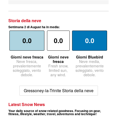
Storia della neve
Settimana 2 di August ha in media:
0.0
0.0
0.0
Giorni neve fresca
Giorni neve
Giorni Bluebird
Neve fresca,
fresca
Neve media,
prevalentemente
Fresh snow,
prevalentemente
soleggiato, vento
limited sun,
soleggiato, vento
debole.
any wind.
debole.
Gressoney-la-Trinite Storia della neve