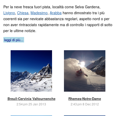
Per la neve fresca fuori pista, località come Selva Gardena,
Livigno
,
Chiesa
,
Madesimo
,
Arabba
hanno dimostrato tra i più
coerenti sia per nevicate abbastanza regolari, aspetto nord o per
non aver rintracciato rapidamente ma di controllo i rapporti di sotto
per le ultime notizie.
leggi di più...
Breuil-Cervinia Valtournenche
Rhemes-Notre-Dame
2:54 pm 25 Jan 2013
2:43 pm 8 Dec 2012