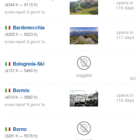
opens in
(
4344
ft
—
9115
ft
)
116 days
snow report 8 giorni fa
Bardonecchia
opens in
(
4305
ft
—
9023
ft
)
117 days
snow report 8 giorni fa
Bolognola-Ski
(
4131
ft
—
5460
ft
)
suggest
subm
Bormio
opens in
(
4019
ft
—
9882
ft
)
116 days
snow report 8 giorni fa
Borno
(
3281
ft
—
5578
ft
)