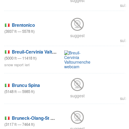
suggest
subm
Brentonico
(
3937
ft
—
5578
ft
)
suggest
subm
Breuil-Cervinia Valtournenche
(
5000
ft
—
11418
ft
)
snow report ieri
Bruncu Spina
(
5148
ft
—
5985
ft
)
suggest
subm
Bruneck-Olang-St Vigil
(
3117
ft
—
7464
ft
)
suggest