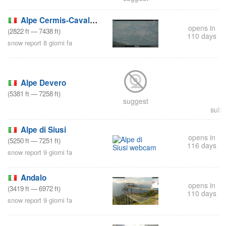
Alpe Cermis-Cavalese
opens in
(
2822
ft
—
7438
ft
)
110 days
snow report 8 giorni fa
Alpe Devero
(
5381
ft
—
7258
ft
)
suggest
subm
Alpe di Siusi
opens in
(
5250
ft
—
7251
ft
)
116 days
snow report 9 giorni fa
Andalo
opens in
(
3419
ft
—
6972
ft
)
110 days
snow report 9 giorni fa