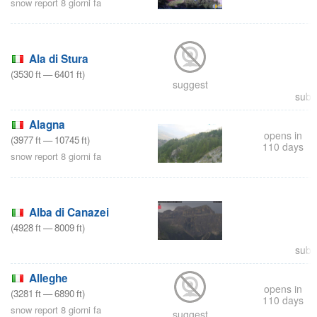
snow report 8 giorni fa
Ala di Stura
(
3530
ft
—
6401
ft
)
suggest
subm
Alagna
opens in
(
3977
ft
—
10745
ft
)
110 days
snow report 8 giorni fa
Alba di Canazei
(
4928
ft
—
8009
ft
)
subm
Alleghe
opens in
(
3281
ft
—
6890
ft
)
110 days
snow report 8 giorni fa
suggest