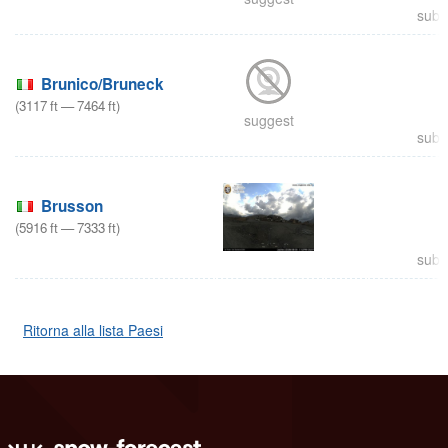
subm
Brunico/Bruneck
(
3117
ft
—
7464
ft
)
suggest
subm
Brusson
(
5916
ft
—
7333
ft
)
subm
Ritorna alla lista Paesi