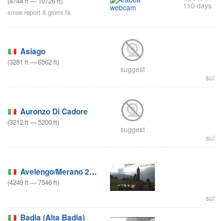
(
4744
ft
—
10726
ft
)
110 days
snow report 8 giorni fa
Asiago
(
3281
ft
—
6562
ft
)
suggest
subm
Auronzo Di Cadore
(
3212
ft
—
5200
ft
)
suggest
subm
Avelengo/Merano 2000
(
4249
ft
—
7546
ft
)
subm
Badia (Alta Badia)