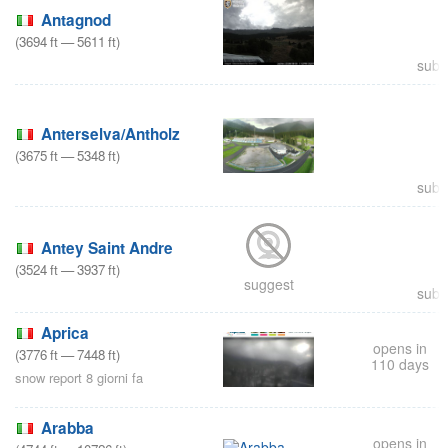
Antagnod
(
3694
ft
—
5611
ft
)
subm
Anterselva/Antholz
(
3675
ft
—
5348
ft
)
subm
Antey Saint Andre
(
3524
ft
—
3937
ft
)
suggest
subm
Aprica
opens in
(
3776
ft
—
7448
ft
)
110 days
snow report 8 giorni fa
Arabba
opens in