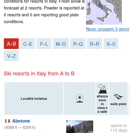
conditions for resorts in Italy. Fresh snow is
forecast at 2 resorts. Powder is reported at
0 resorts and 0 are reporting good piste
conditions.
Neve: prossimi 3 giorni
A–B
C–E
F–L
M–O
P–Q
R–R
S–U
V–Z
Ski resorts in Italy from A to B
altezza
Località turistica
neve
in
sulle piste
fu
cima e
a valle
Abetone
opens in
(
4068
ft
—
6208
ft
)
110 days