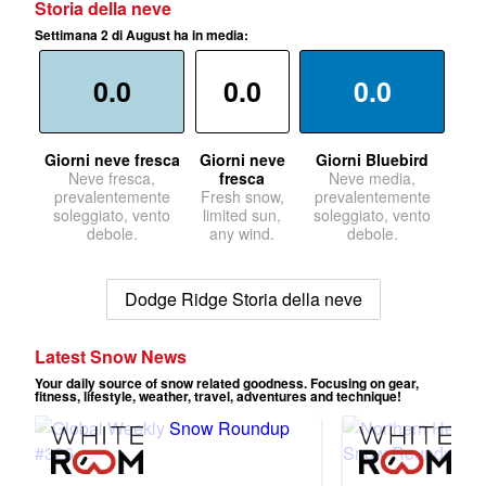
Storia della neve
Settimana 2 di August ha in media:
0.0
0.0
0.0
Giorni neve fresca
Giorni neve
Giorni Bluebird
Neve fresca,
fresca
Neve media,
prevalentemente
Fresh snow,
prevalentemente
soleggiato, vento
limited sun,
soleggiato, vento
debole.
any wind.
debole.
Dodge Ridge Storia della neve