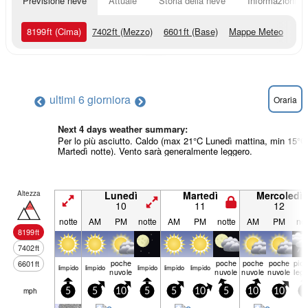
Previsione neve
Attuale
Storia della neve
Informazioni sul
8199
ft
(Cima)
7402
ft
(Mezzo)
6601
ft
(Base)
Mappe Meteo
ultimi 6 giorni
ora
Oraria
Next 4 days weather summary:
Per lo più asciutto. Caldo (max 21°C Lunedì mattina, min 15°C
Martedì notte). Vento sarà generalmente leggero.
Altezza
Lunedì
Martedì
Mercoledì
10
11
12
notte
AM
PM
notte
AM
PM
notte
AM
PM
not
8199
ft
7402
ft
poche
poche
poche
poche
piog
6601
ft
limp­ido
limp­ido
limp­ido
limp­ido
limp­ido
nuvole
nuvole
nuvole
nuvole
leg
mph
5
5
10
5
5
10
5
10
10
5