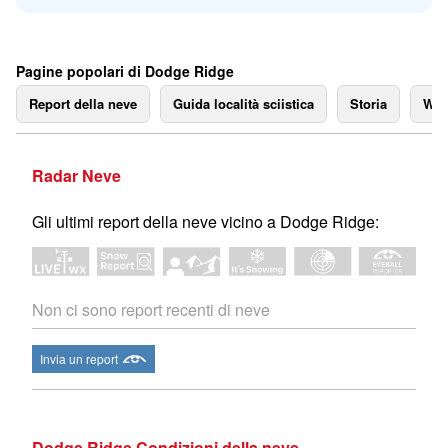
Pagine popolari di Dodge Ridge
Report della neve
Guida località sciistica
Storia
We
Radar Neve
Gli ultimi report della neve vicino a Dodge Ridge:
Non ci sono report recenti di neve
Invia un report
Dodge Ridge Condizioni della neve