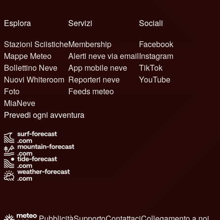
Esplora
Servizi
Sociali
Stazioni Sciistiche
Membership
Facebook
Mappe Meteo
Alerti neve via email
Instagram
Bollettino Neve
App mobile neve
TikTok
Nuovi Whiteroom
Reporteri neve
YouTube
Foto
Feeds meteo
MiaNeve
Prevedi ogni avventura
Pubblicità
Supporto
Contattaci
Collegamento a noi