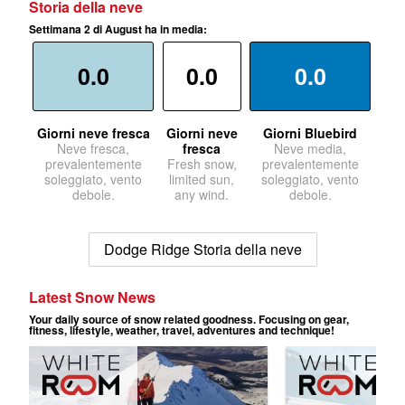
Storia della neve
Settimana 2 di August ha in media:
0.0
0.0
0.0
Giorni neve fresca
Giorni neve
Giorni Bluebird
Neve fresca,
fresca
Neve media,
prevalentemente
Fresh snow,
prevalentemente
soleggiato, vento
limited sun,
soleggiato, vento
debole.
any wind.
debole.
Dodge Ridge Storia della neve