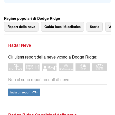
Pagine popolari di Dodge Ridge
Report della neve
Guida località sciistica
Storia
We
Radar Neve
Gli ultimi report della neve vicino a Dodge Ridge:
Non ci sono report recenti di neve
Invia un report
Dodge Ridge Condizioni della neve