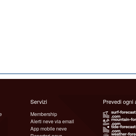
Servizi
Prevedi ogni
e
Membership
Alerti neve via email
App mobile neve
Reporteri neve