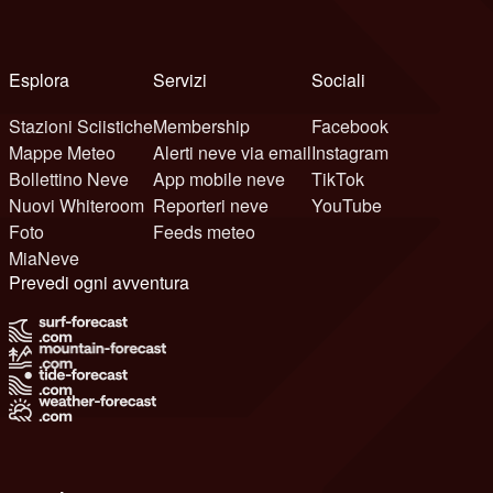
Esplora
Servizi
Sociali
Stazioni Sciistiche
Membership
Facebook
Mappe Meteo
Alerti neve via email
Instagram
Bollettino Neve
App mobile neve
TikTok
Nuovi Whiteroom
Reporteri neve
YouTube
Foto
Feeds meteo
MiaNeve
Prevedi ogni avventura