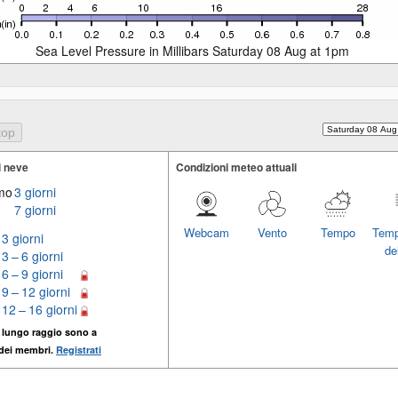
Sea Level Pressure in Millibars Saturday 08 Aug at 1pm
i neve
Condizioni meteo attuali
imo
3 giorni
7 giorni
Webcam
Vento
Tempo
Temp
3 giorni
del
3 – 6 giorni
6 – 9 giorni
9 – 12 giorni
12 – 16 giorni
 lungo raggio sono a
 dei membri.
Registrati