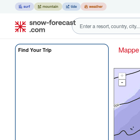
Mapp
Find Your Trip
+
-