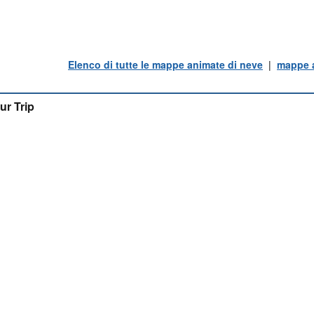
Elenco di tutte le mappe animate di neve
|
mappe a
ur Trip