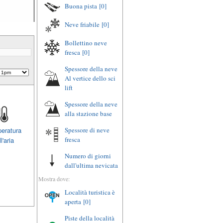
Buona pista
[0]
Neve friabile
[0]
Bollettino neve
fresca
[0]
Spessore della neve
Al vertice dello sci
lift
Spessore della neve
alla stazione base
eratura
Spessore di neve
fresca
l'aria
Numero di giorni
dall'ultima nevicata
Mostra dove:
Località turistica è
aperta
[0]
Piste della località