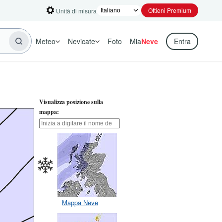
Ottieni Premium
Unità di misura
Meteo
Nevicate
Foto
Mia
Neve
Entra
Visualizza posizione sulla
mappa:
Mappa Neve