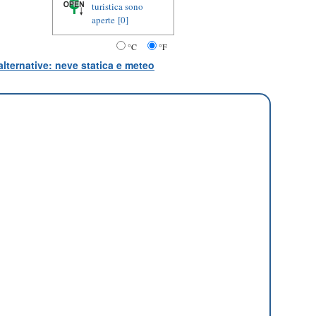
turistica sono
aperte
[0]
°C
°F
lternative: neve statica e meteo