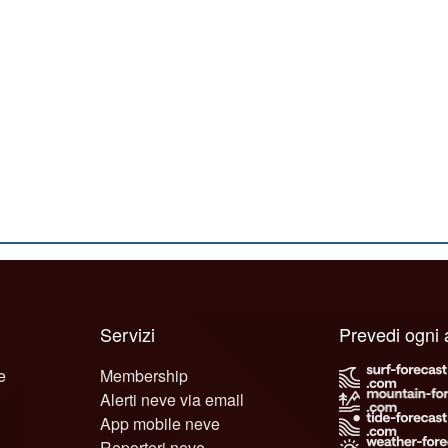
Servizi
Prevedi ogni
e
Membership
Alerti neve via email
App mobile neve
Reporteri neve