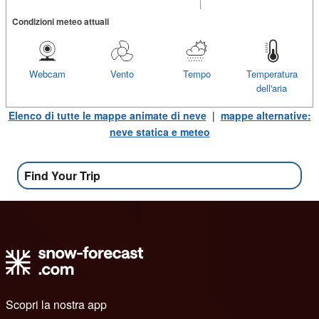
Condizioni meteo attuali
Webcam
Vento
Tempo
Temperatura
dell'aria
Elenco di tutte le mappe animate di neve
|
mappe alternative:
neve statica e meteo
Find Your Trip
Scopri la nostra app