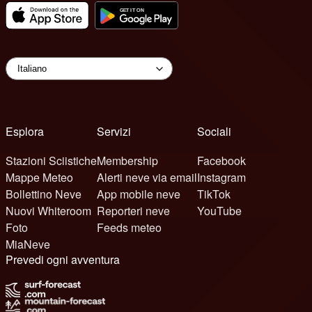
Esplora
Servizi
Sociali
Stazioni Sciistiche
Membership
Facebook
Mappe Meteo
Alerti neve via email
Instagram
Bollettino Neve
App mobile neve
TikTok
Nuovi Whiteroom
Reporteri neve
YouTube
Foto
Feeds meteo
MiaNeve
Prevedi ogni avventura