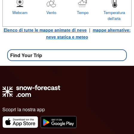
Webcam
Vento
Tempo
Temperatura
dell'aria
Elenco di tutte le mappe animate di neve
|
mappe alternative:
neve statica e meteo
Find Your Trip
Scopri la nostra app