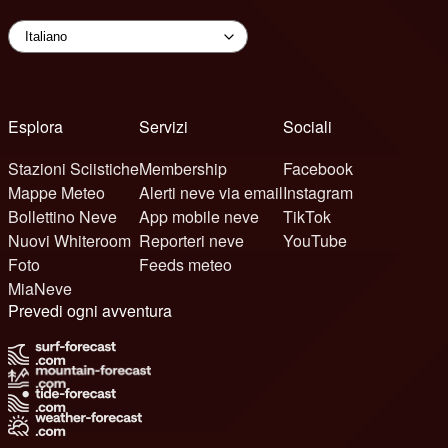
Esplora
Servizi
Sociali
Stazioni Sciistiche
Membership
Facebook
Mappe Meteo
Alerti neve via email
Instagram
Bollettino Neve
App mobile neve
TikTok
Nuovi Whiteroom
Reporteri neve
YouTube
Foto
Feeds meteo
MiaNeve
Prevedi ogni avventura