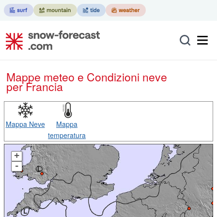
Mappe meteo e Condizioni neve
per Francia
Mappa Neve
Mappa
temperatura
+
-