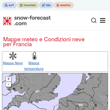
Mappe meteo e Condizioni neve
per Francia
Mappa Neve
Mappa
temperatura
+
-