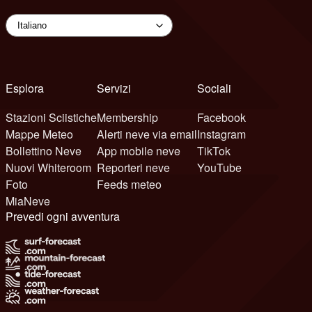
Esplora
Servizi
Sociali
Stazioni Sciistiche
Membership
Facebook
Mappe Meteo
Alerti neve via email
Instagram
Bollettino Neve
App mobile neve
TikTok
Nuovi Whiteroom
Reporteri neve
YouTube
Foto
Feeds meteo
MiaNeve
Prevedi ogni avventura