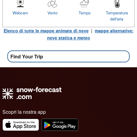
Webcam
Vento
Tempo
Temperatura
dell'aria
Elenco di tutte le mappe animate di neve
|
mappe alternative:
neve statica e meteo
Find Your Trip
Scopri la nostra app