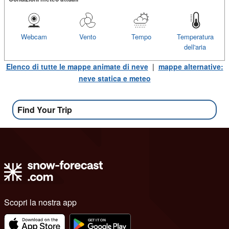
Webcam
Vento
Tempo
Temperatura
dell'aria
Elenco di tutte le mappe animate di neve
|
mappe alternative:
neve statica e meteo
Find Your Trip
Scopri la nostra app