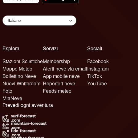
Esplora
Servizi
Sociali
Stazioni Sciistiche
Membership
Facebook
Mappe Meteo
Alerti neve via email
Instagram
Bollettino Neve
App mobile neve
TikTok
Nuovi Whiteroom
Reporteri neve
YouTube
Foto
Feeds meteo
MiaNeve
Prevedi ogni avventura