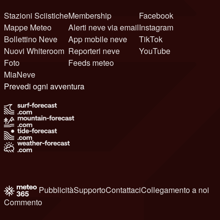
Stazioni Sciistiche
Membership
Facebook
Mappe Meteo
Alerti neve via email
Instagram
Bollettino Neve
App mobile neve
TikTok
Nuovi Whiteroom
Reporteri neve
YouTube
Foto
Feeds meteo
MiaNeve
Prevedi ogni avventura
Pubblicità
Supporto
Contattaci
Collegamento a noi
Commento