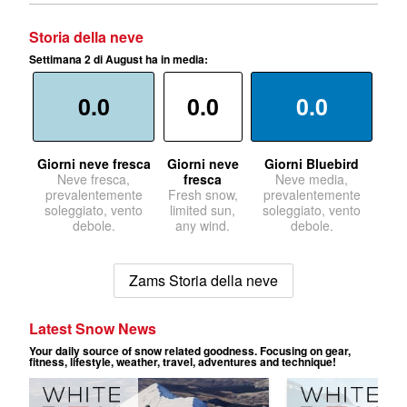
Storia della neve
Settimana 2 di August ha in media:
0.0
0.0
0.0
Giorni neve fresca
Giorni neve
Giorni Bluebird
Neve fresca,
fresca
Neve media,
prevalentemente
Fresh snow,
prevalentemente
soleggiato, vento
limited sun,
soleggiato, vento
debole.
any wind.
debole.
Zams Storia della neve