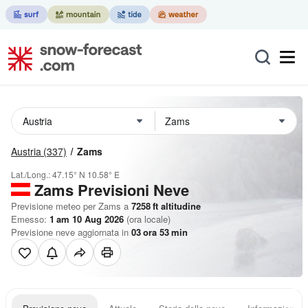
Austria
(337)
Zams
Lat./Long.:
47.15° N
10.58° E
Zams Previsioni Neve
Previsione meteo per Zams a
7258
ft
altitudine
Emesso:
1 am 10 Aug 2026
(ora locale)
Previsione neve aggiornata in
03
ora
53
min