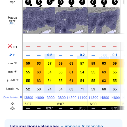
mph
5
5
5
0
5
5
0
5
5
5
Mappa
neve
Altro
in
—
—
—
—
—
—
—
—
—
0.2
0.2
0.1
—
—
—
—
—
0.08
in
59
63
57
59
63
57
59
63
59
6
max
°
F
55
63
54
55
61
54
55
63
55
5
min
°
F
55
63
54
55
61
54
55
63
55
5
chill
°
F
52
50
74
54
63
71
59
60
65
4
Umido.
%
13800
14600
13900
13800
14300
14400
14300
14800
14800
148
Zero termico
ft
6:07
—
—
6:07
—
—
6:09
—
—
6:
—
—
8:37
—
—
8:36
—
—
8:35
Informazioni valanghe:
European Avalanche