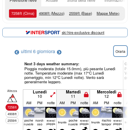
Previsione neve
Attuale
Storia della neve
Informazioni sul
7258
ft
(Cima)
4908
ft
(Mezzo)
2559
ft
(Base)
Mappe Meteo
ski hire exclusive discount
ultimi 6 giorni
ora
Oraria
Next 3 days weather summary:
Gi
Pioggia moderata (totale 15.0mm), più pesante Lunedì
Per
notte. Temperature moderate (max 17°C Lunedì
Ven
pomeriggio, min 12°C Lunedì notte). Vento sarà
gen
generalmente leggero.
Altezza
Lunedì
Martedì
Mercoledì
10
11
12
AM
PM
notte
AM
PM
notte
AM
PM
notte
A
7258
ft
4908
ft
poche
nuvol-
poche
rischio
2559
ft
rovesci
rovesci
rovesci
limp­ido
limp­ido
limp­
nuvole
oso
pioggia
nuvole
pioggia
temporale
pioggia