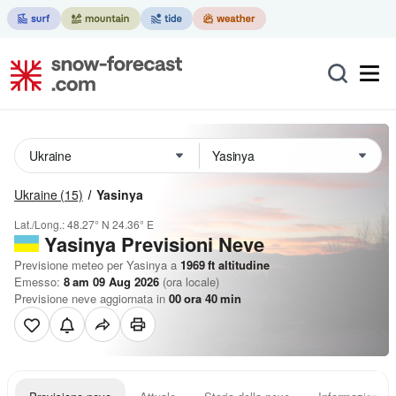
Ukraine
(15)
Yasinya
Lat./Long.:
48.27° N
24.36° E
Yasinya Previsioni Neve
Previsione meteo per Yasinya a
1969
ft
altitudine
Emesso:
8 am 09 Aug 2026
(ora locale)
Previsione neve aggiornata in
00
ora
40
min