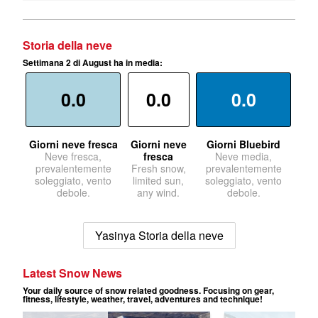
Storia della neve
Settimana 2 di August ha in media:
0.0
0.0
0.0
Giorni neve fresca
Giorni neve
Giorni Bluebird
Neve fresca,
fresca
Neve media,
prevalentemente
Fresh snow,
prevalentemente
soleggiato, vento
limited sun,
soleggiato, vento
debole.
any wind.
debole.
Yasinya Storia della neve