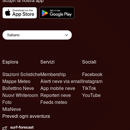
Scopri la nostra app
Esplora
Servizi
Sociali
Stazioni Sciistiche
Membership
Facebook
Mappe Meteo
Alerti neve via email
Instagram
Bollettino Neve
App mobile neve
TikTok
Nuovi Whiteroom
Reporteri neve
YouTube
Foto
Feeds meteo
MiaNeve
Prevedi ogni avventura