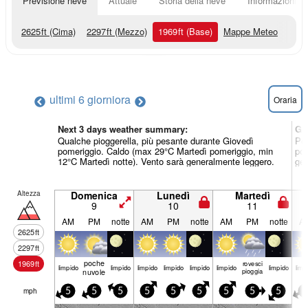
Previsione neve
Attuale
Storia della neve
Informazioni sul
2625
ft
(Cima)
2297
ft
(Mezzo)
1969
ft
(Base)
Mappe Meteo
ultimi 6 giorni
ora
Oraria
Next 3 days weather summary:
Gi
Qualche pioggerella, più pesante durante Giovedì
Per
pomeriggio. Caldo (max 29°C Martedì pomeriggio, min
pom
12°C Martedì notte). Vento sarà generalmente leggero.
gen
Altezza
Domenica
Lunedì
Martedì
9
10
11
AM
PM
notte
AM
PM
notte
AM
PM
notte
A
2625
ft
2297
ft
poche
1969
ft
rovesci
limp­ido
limp­ido
limp­ido
limp­ido
limp­ido
limp­ido
limp­ido
limp­
nuvole
pioggia
mph
5
5
5
5
5
5
5
5
5
5