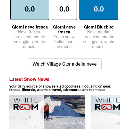
0.0
0.0
0.0
Giorni neve fresca
Giorni neve
Giorni Bluebird
Neve fresca,
fresca
Neve media,
prevalentemente
Fresh snow,
prevalentemente
soleggiato, vento
limited sun,
soleggiato, vento
debole.
any wind.
debole.
Welch Village Storia della neve