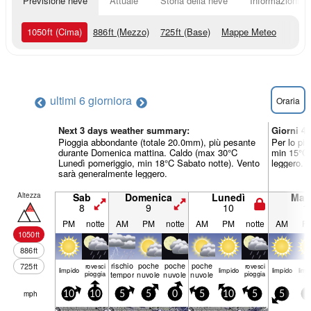
Previsione neve
Attuale
Storia della neve
Informazioni sul
1050
ft
(Cima)
886
ft
(Mezzo)
725
ft
(Base)
Mappe Meteo
ultimi 6 giorni
ora
Oraria
Next 3 days weather summary:
Giorni 4
Pioggia abbondante (totale 20.0mm), più pesante
Per lo pi
durante Domenica mattina. Caldo (max 30°C
min 15°C 
Lunedì pomeriggio, min 18°C Sabato notte). Vento
leggero.
sarà generalmente leggero.
Altezza
Sab
Domenica
Lunedì
Mart
8
9
10
1
PM
notte
AM
PM
notte
AM
PM
notte
AM
P
1050
ft
886
ft
rischio
poche
poche
poche
725
ft
rovesci
rovesci
limp­ido
limp­ido
limp­ido
limp­
pioggia
temporale
nuvole
nuvole
nuvole
pioggia
mph
10
10
5
5
0
5
10
5
5
5