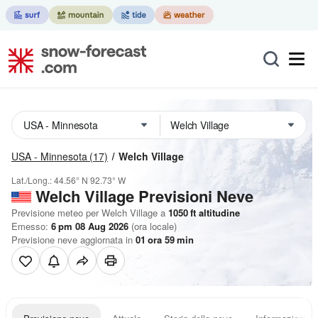
USA - Minnesota
(17)
Welch Village
Lat./Long.:
44.56° N
92.73° W
Welch Village Previsioni Neve
Previsione meteo per Welch Village a
1050
ft
altitudine
Emesso:
6 pm 08 Aug 2026
(ora locale)
Previsione neve aggiornata in
01
ora
59
min