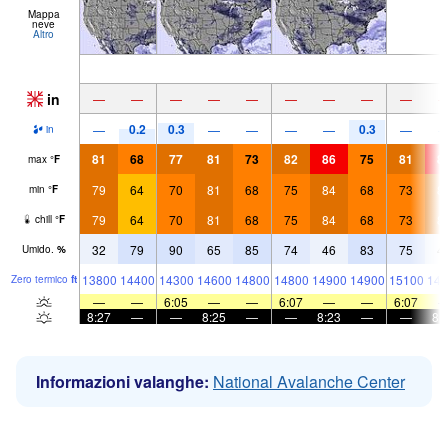
Mappa
neve
Altro
in
—
—
—
—
—
—
—
—
—
0.2
0.3
0.3
—
—
—
—
—
—
in
81
68
77
81
73
82
86
75
81
8
max
°
F
79
64
70
81
68
75
84
68
73
8
min
°
F
79
64
70
81
68
75
84
68
73
8
chill
°
F
32
79
90
65
85
74
46
83
75
4
Umido.
%
13800
14400
14300
14600
14800
14800
14900
14900
15100
148
Zero termico
ft
—
—
6:05
—
—
6:07
—
—
6:07
8:27
—
—
8:25
—
—
8:23
—
—
8:
Informazioni valanghe:
National Avalanche Center