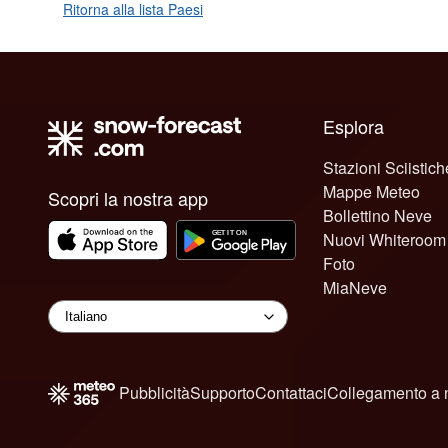
Ritorna alla lista Paesi
Esplora
Stazioni Sciistich
Mappe Meteo
Scopri la nostra app
Bollettino Neve
Nuovi Whiteroom
Foto
MiaNeve
Pubblicità
Supporto
Contattaci
Collegamento a 