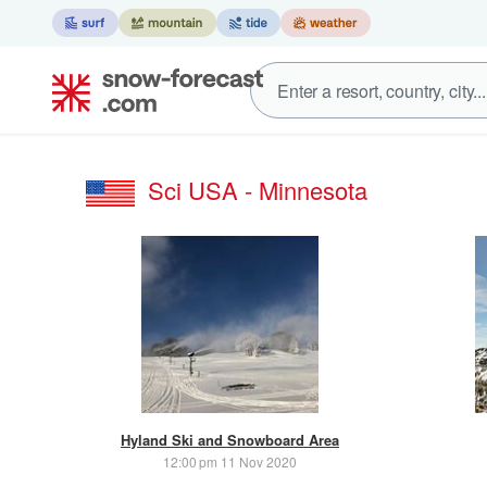
Sci USA - Minnesota
Hyland Ski and Snowboard Area
12:00 pm 11 Nov 2020