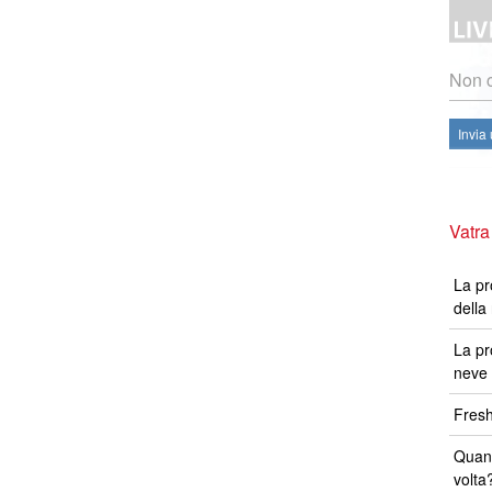
Non c
Invia
Vatra
La pr
della
La pr
neve 
Fresh
Quand
volta