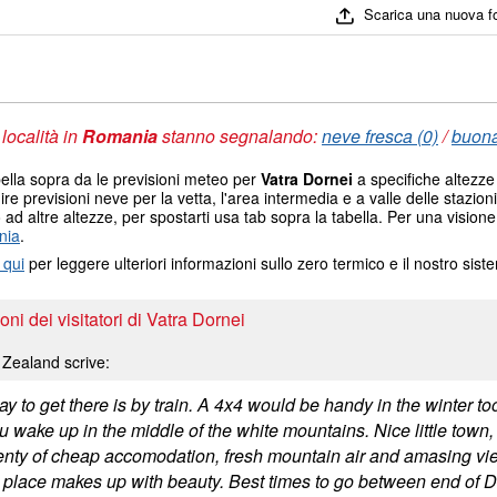
Scarica una nuova f
 località in
Romania
stanno segnalando:
neve fresca (0)
/
buona
ella sopra da le previsioni meteo per
Vatra Dornei
a specifiche altezze
nire previsioni neve per la vetta, l'area intermedia e a valle delle stazioni
ad altre altezze, per spostarti usa tab sopra la tabella. Per una visione
nia
.
 qui
per leggere ulteriori informazioni sullo zero termico e il nostro sis
ni dei visitatori di Vatra Dornei
Zealand scrive:
y to get there is by train. A 4x4 would be handy in the winter t
 wake up in the middle of the white mountains. Nice little town,
enty of cheap accomodation, fresh mountain air and amasing views
e place makes up with beauty. Best times to go between end of 