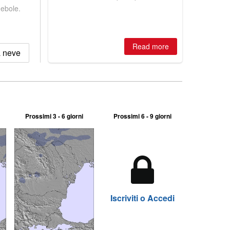
huge snowfalls, New Zealand posts
debole.
best conditions of season so far,
Australian areas open most terrain of
2026, northern hemisphere down to
two outdoor areas still open.
Read more
a neve
Prossimi 3 - 6 giorni
Prossimi 6 - 9 giorni
Iscriviti o Accedi