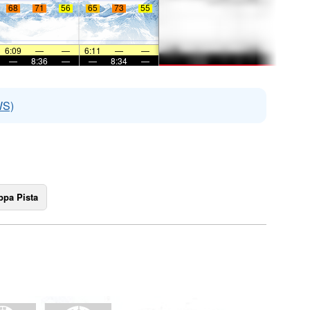
68
71
56
65
73
55
6:09
—
—
6:11
—
—
—
8:36
—
—
8:34
—
WS)
pa Pista