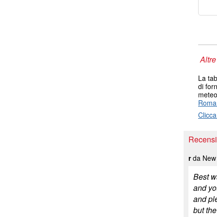
Altre
La tab
di for
meteo 
Roma
Clicca
Recensio
r
da New 
Best wa
and you
and pl
but th