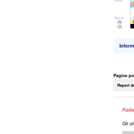
3000ft
Sea lvl
Inform
Pagine pop
Report d
Rada
Gli u