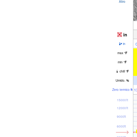
Altro
in
in
max
°
F
min
°
F
chill
°
F
Umido.
%
1
Zero termico
ft
15000ft
12000ft
9000ft
6000ft