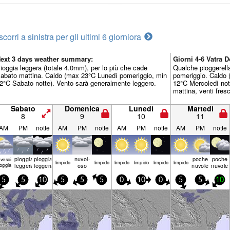
scorri a sinistra per gli ultimi 6 giorni
ora
ext 3 days weather summary:
Giorni 4-6 Vatra
ioggia leggera (totale 4.0mm), per lo più che cade
Qualche pioggerell
abato mattina. Caldo (max 23°C Lunedì pomeriggio, min
pomeriggio. Caldo 
2°C Sabato notte). Vento sarà generalmente leggero.
12°C Mercoledì not
mattina, venti fres
Sabato
Domenica
Lunedì
Martedì
8
9
10
11
AM
PM
notte
AM
PM
notte
AM
PM
notte
AM
PM
notte
pioggia
pioggia
nuvol-
poche
poche
ovesci
limp­ido
limp­ido
limp­ido
limp­ido
limp­ido
limp­ido
ioggia
leggera
leggera
oso
nuvole
nuvole
5
5
10
5
5
5
0
10
0
5
5
10