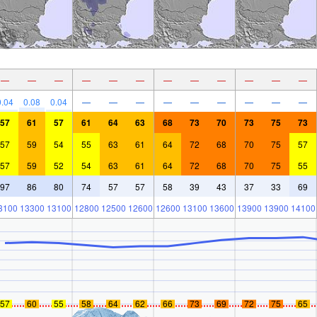
—
—
—
—
—
—
—
—
—
—
—
—
0.04
0.08
0.04
—
—
—
—
—
—
—
—
—
57
61
57
61
64
63
68
73
70
73
75
73
57
59
54
55
63
61
64
72
68
70
75
57
57
59
52
54
63
61
64
72
68
70
75
55
97
86
80
74
57
57
58
39
43
37
33
69
3100
13300
13100
12800
12500
12600
12600
13100
13600
13900
13900
14100
57
60
55
58
64
62
66
73
69
72
75
65