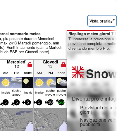
Vista oraria
 Dornei sommario meteo
Riepilogo meteo giorni 7-16:
a, più pesante durante Mercoledì
Ti interessa la previsione a 16 giorni
(max 24°C Martedì pomeriggio, min
previsione completa e molte altre fun
te). Venti in aumento (calma Martedì
diventando membro Pro.
chi da ESE per Giovedì notte).
Mercoledì
Giovedì
12
13
Snow
Pr
AM
PM
notte
AM
PM
notte
rischio
poche
poche
limp­ido
limp­ido
limp­ido
temporale
nuvole
nuvole
Diventa pro e intaglia:
5
5
5
5
10
20
Previsioni della neve ora
giorni
Navigazione veloce sen
pubblicità