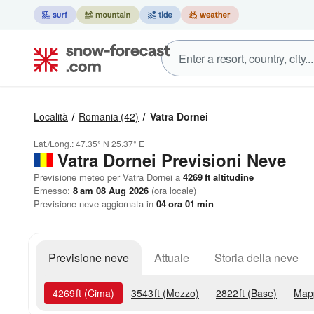
Località
Romania
(42)
Vatra Dornei
Lat./Long.:
47.35° N
25.37° E
Vatra Dornei Previsioni Neve
Previsione meteo per Vatra Dornei a
4269
ft
altitudine
Emesso:
8 am 08 Aug 2026
(ora locale)
Previsione neve aggiornata in
04
ora
01
min
Previsione neve
Attuale
Storia della neve
4269
ft
(Cima)
3543
ft
(Mezzo)
2822
ft
(Base)
Map