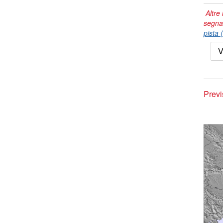
Altre 
segna
pista 
V
Previ