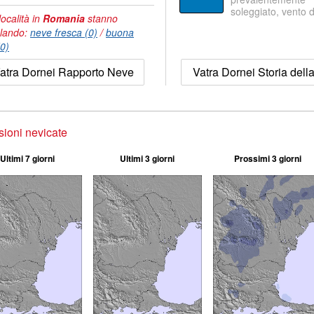
soleggiato, vento 
località in
Romania
stanno
lando:
neve fresca (0)
/
buona
(0)
atra Dornei Rapporto Neve
Vatra Dornei Storia dell
sioni nevicate
Ultimi 7 giorni
Ultimi 3 giorni
Prossimi 3 giorni