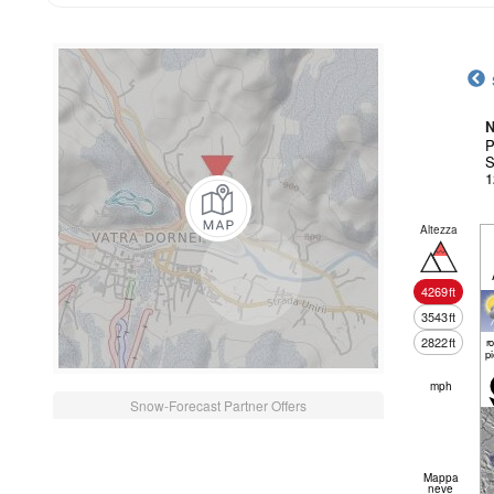
N
P
S
1
Altezza
4269
ft
3543
ft
2822
ft
r
p
mph
Snow-Forecast Partner Offers
Mappa
neve