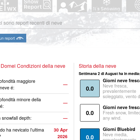
i sono report recenti di neve
 un report
 Dornei Condizioni della neve
Storia della neve
Settimana 2 di August ha in media
Giorni neve fresc
ofondità maggiore
—
Neve fresca,
 neve é:
0.0
prevalentemente
soleggiato, vento 
ofondità minore della
—
é:
Giorni neve fresc
0.0
Fresh snow, limite
 snowfall depth:
—
any wind.
Giorni Bluebird
o ha nevicato l'ultima
30 Apr
Neve media,
?
2026
0.0
prevalentemente