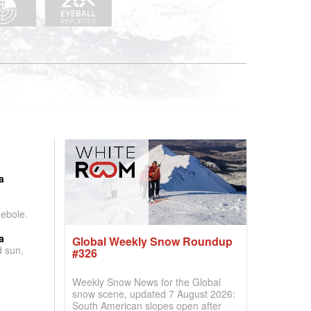
:
a
debole.
a
Global Weekly Snow Roundup
d sun,
#326
Weekly Snow News for the Global
snow scene, updated 7 August 2026:
South American slopes open after