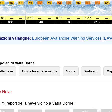
64
66
58
66
70
59
73
80
65
78
82
64
6:03
—
—
6:05
—
—
6:07
—
—
6:07
—
—
—
8:42
—
—
8:40
—
—
8:38
—
—
8:37
—
azioni valanghe:
European Avalanche Warning Services (EA
olari di Vatra Dornei
ella neve
Guida località sciistica
Storia
Webcam
Map
r Neve
ltimi report della neve vicino a Vatra Dornei: