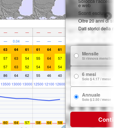
Sblocca l'accesso compl
e web
Sconti esclusivi per i m
Oltre 20 anni di storia d
Dati storici della neve
—
—
—
—
—
—
—
0.04
—
—
—
—
63
64
61
61
64
61
Mensile
57
63
54
55
64
57
Si rinnova mensilmente
57
63
52
54
64
54
6 mesi
86
64
62
55
46
40
Solo $ 4.17 / mese
13500
13000
13000
12500
12100
12600
Annuale
Solo $ 2.50 / mese
Continua
60
64
57
58
64
59