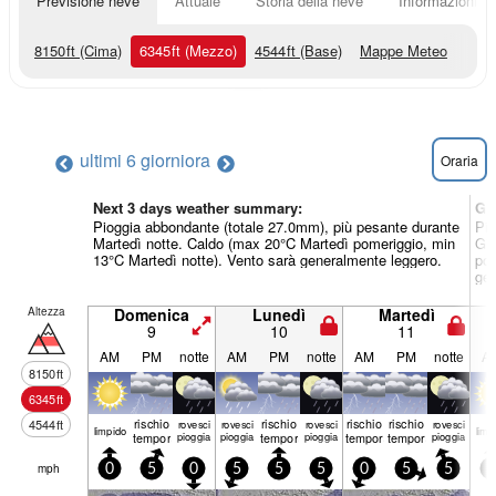
Previsione neve
Attuale
Storia della neve
Informazioni sul
8150
ft
(Cima)
6345
ft
(Mezzo)
4544
ft
(Base)
Mappe Meteo
ultimi 6 giorni
ora
Oraria
Next 3 days weather summary:
Gi
Pioggia abbondante (totale 27.0mm), più pesante durante
Pio
Martedì notte. Caldo (max 20°C Martedì pomeriggio, min
Gio
13°C Martedì notte). Vento sarà generalmente leggero.
pom
gen
Altezza
Domenica
Lunedì
Martedì
9
10
11
AM
PM
notte
AM
PM
notte
AM
PM
notte
A
8150
ft
6345
ft
rischio
rischio
rischio
rischio
4544
ft
rovesci
rovesci
rovesci
rovesci
limp­ido
limp­
temporale
pioggia
pioggia
temporale
pioggia
temporale
temporale
pioggia
mph
0
5
0
5
5
5
0
5
5
5