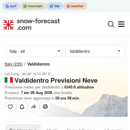
Italy
(235)
Valdidentro
Lat./Long.:
46.48° N
10.28° E
Valdidentro Previsioni Neve
Previsione meteo per Valdidentro a
6345
ft
altitudine
Emesso:
7 am 09 Aug 2026
(ora locale)
Previsione neve aggiornata in
00
ora
59
min