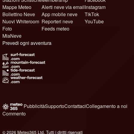
Mappe Meteo
Alerti neve via email
Instagram
Bollettino Neve
App mobile neve
TikTok
Nuovi Whiteroom
Reporteri neve
YouTube
Foto
Feeds meteo
MiaNeve
Prevedi ogni avventura
Pubblicità
Supporto
Contattaci
Collegamento a noi
Commento
© 2026 Meteo365 Ltd. Tutti i diritti riservati
8