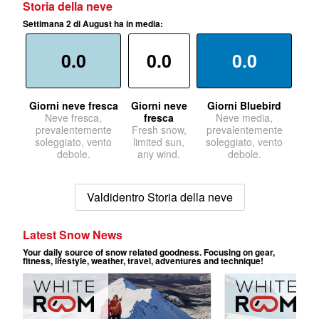
Storia della neve
Settimana 2 di August ha in media:
0.0
0.0
0.0
Giorni neve fresca
Giorni neve
Giorni Bluebird
Neve fresca,
fresca
Neve media,
prevalentemente
Fresh snow,
prevalentemente
soleggiato, vento
limited sun,
soleggiato, vento
debole.
any wind.
debole.
Valdidentro Storia della neve