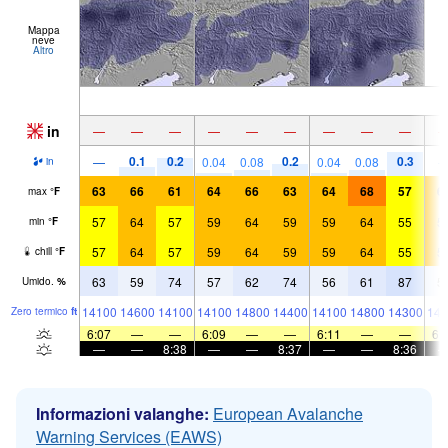
Mappa
neve
Altro
in
—
—
—
—
—
—
—
—
—
0.1
0.2
0.2
0.3
—
0.04
0.08
0.04
0.08
in
63
66
61
64
66
63
64
68
57
6
max
°
F
57
64
57
59
64
59
59
64
55
5
min
°
F
57
64
57
59
64
59
59
64
55
5
chill
°
F
63
59
74
57
62
74
56
61
87
5
Umido.
%
14100
14600
14100
14100
14800
14400
14100
14800
14300
143
Zero termico
ft
6:07
—
—
6:09
—
—
6:11
—
—
6:
—
—
8:38
—
—
8:37
—
—
8:36
Informazioni valanghe:
European Avalanche
Warning Services (EAWS)