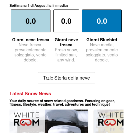
Settimana 1 di August ha in media:
0.0
0.0
0.0
Giorni neve fresca
Giorni neve
Giorni Bluebird
Neve fresca,
fresca
Neve media,
prevalentemente
Fresh snow,
prevalentemente
soleggiato, vento
limited sun,
soleggiato, vento
debole.
any wind.
debole.
Trzic Storia della neve