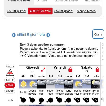
Previsione neve
Attuale
Storia della neve
Informazioni sul
5591
ft
(Cima)
4580
ft
(Mezzo)
3570
ft
(Base)
Mappe Meteo
ultimi 6 giorni
ora
Oraria
Next 3 days weather summary:
Gi
Pioggia abbondante (totale 24.0mm), più pesante durante
Pio
Venerdì notte. Caldo (max 24°C Giovedì pomeriggio, min
Mar
16°C Venerdì notte). Vento sarà generalmente leggero.
17°
leg
Altezza
Giovedì
Venerdì
Sabato
6
7
8
AM
PM
notte
AM
PM
notte
AM
PM
notte
A
5591
ft
4580
ft
poche
nuvol-
nuvol-
rischio
forte
poche
rischio
3570
ft
rovesci
limp­ido
limp­
nuvole
oso
oso
temporale
pioggia
nuvole
temporale
pioggia
mph
5
5
5
5
5
5
5
5
5
5