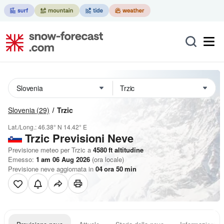
Slovenia
(29)
Trzic
Lat./Long.:
46.38° N
14.42° E
Trzic Previsioni Neve
Previsione meteo per Trzic a
4580
ft
altitudine
Emesso:
1 am 06 Aug 2026
(ora locale)
Previsione neve aggiornata in
04
ora
50
min