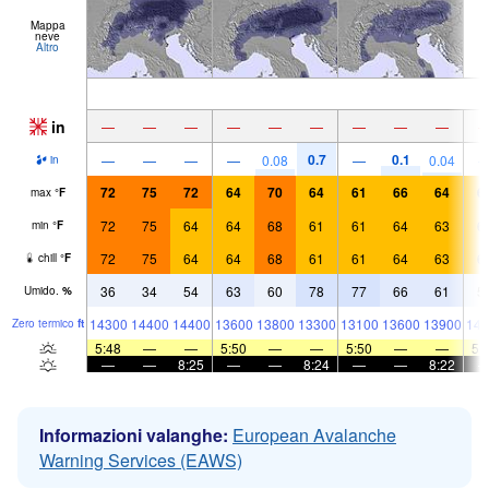
Mappa
neve
Altro
in
—
—
—
—
—
—
—
—
—
0.7
0.1
—
—
—
—
0.08
—
0.04
in
72
75
72
64
70
64
61
66
64
6
max
°
F
72
75
64
64
68
61
61
64
63
6
min
°
F
72
75
64
64
68
61
61
64
63
6
chill
°
F
36
34
54
63
60
78
77
66
61
5
Umido.
%
14300
14400
14400
13600
13800
13300
13100
13600
13900
143
Zero termico
ft
5:48
—
—
5:50
—
—
5:50
—
—
5:
—
—
8:25
—
—
8:24
—
—
8:22
Informazioni valanghe:
European Avalanche
Warning Services (EAWS)