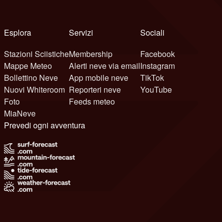
Esplora
Servizi
Sociali
Stazioni Sciistiche
Membership
Facebook
Mappe Meteo
Alerti neve via email
Instagram
Bollettino Neve
App mobile neve
TikTok
Nuovi Whiteroom
Reporteri neve
YouTube
Foto
Feeds meteo
MiaNeve
Prevedi ogni avventura