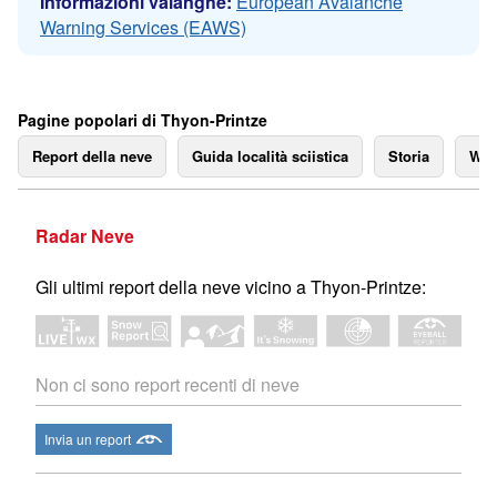
Informazioni valanghe:
European Avalanche
Warning Services (EAWS)
Pagine popolari di Thyon-Printze
Report della neve
Guida località sciistica
Storia
We
Radar Neve
Gli ultimi report della neve vicino a Thyon-Printze:
Non ci sono report recenti di neve
Invia un report