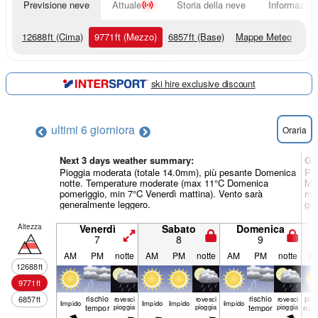
Previsione neve
Attuale
Storia della neve
Informazioni
12688
ft
(Cima)
9771
ft
(Mezzo)
6857
ft
(Base)
Mappe Meteo
ski hire exclusive discount
ultimi 6 giorni
ora
Oraria
Next 3 days weather summary:
Gi
Pioggia moderata (totale 14.0mm), più pesante Domenica
Pio
notte. Temperature moderate (max 11°C Domenica
Mar
pomeriggio, min 7°C Venerdì mattina). Vento sarà
mat
generalmente leggero.
gen
Altezza
Venerdì
Sabato
Domenica
7
8
9
AM
PM
notte
AM
PM
notte
AM
PM
notte
A
12688
ft
9771
ft
rischio
rischio
poc
6857
ft
rovesci
rovesci
rovesci
limp­ido
limp­ido
limp­ido
limp­ido
temporale
pioggia
pioggia
temporale
pioggia
nuv