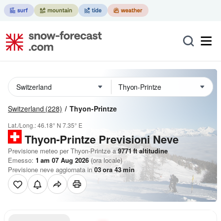
Switzerland
(228)
Thyon-Printze
Lat./Long.:
46.18° N
7.35° E
Thyon-Printze Previsioni Neve
Previsione meteo per Thyon-Printze a
9771
ft
altitudine
Emesso:
1 am 07 Aug 2026
(ora locale)
Previsione neve aggiornata in
03
ora
43
min