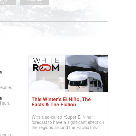
:
a
debole.
a
This Winter’s El Niño, The
d sun,
Facts & The Fiction
With a so-called “Super El Niño”
forecast to have a significant effect on
the regions around the Pacific this
winter, the question skiers are asking
debole.