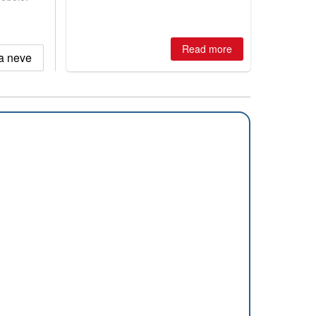
is simple: book now or wait, and
where are the best odds?
Read more
la neve