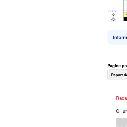
Sea lvl
Inform
Pagine po
Report d
Rada
Gli u