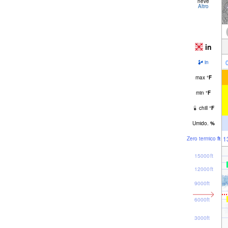
neve
Altro
in
in
max
°
F
min
°
F
chill
°
F
Umido.
%
1
Zero termico
ft
15000ft
12000ft
9000ft
6000ft
3000ft