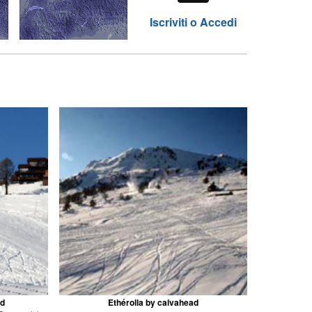
Iscriviti o Accedi
ad
Ethérolla by calvahead