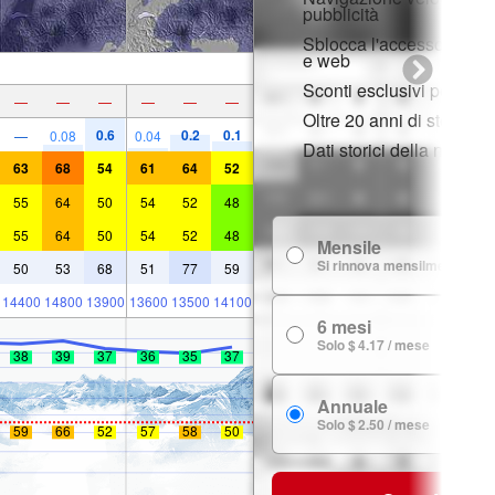
pubblicità
Sblocca l'accesso compl
e web
Sconti esclusivi per i m
—
—
—
—
—
—
Oltre 20 anni di storia d
0.6
0.2
0.1
—
0.08
0.04
Dati storici della neve
63
68
54
61
64
52
55
64
50
54
52
48
55
64
50
54
52
48
Mensile
Si rinnova mensilmente
50
53
68
51
77
59
14400
14800
13900
13600
13500
14100
6 mesi
Solo $ 4.17 / mese
38
39
37
36
35
37
Annuale
Solo $ 2.50 / mese
59
66
52
57
58
50