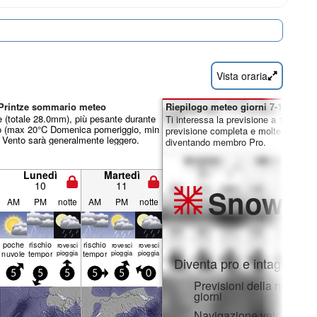
Vista oraria
-Printze sommario meteo
Riepilogo meteo giorni 7-16:
 (totale 28.0mm), più pesante durante
Ti interessa la previsione a 16 giorni
do (max 20°C Domenica pomeriggio, min
previsione completa e molte altre fun
. Vento sarà generalmente leggero.
diventando membro Pro.
Lunedì
Martedì
10
11
Snow
Pr
AM
PM
notte
AM
PM
notte
poche
rischio
rischio
rovesci
rovesci
rovesci
nuvole
temporale
pioggia
temporale
pioggia
pioggia
Diventa pro e intaglia:
5
5
5
5
5
0
Previsioni della neve ora
giorni
Navigazione veloce sen