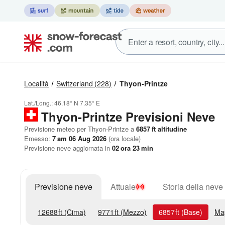
Località
Switzerland
(228)
Thyon-Printze
Lat./Long.:
46.18° N
7.35° E
Thyon-Printze Previsioni Neve
Previsione meteo per Thyon-Printze a
6857
ft
altitudine
Emesso:
7 am 06 Aug 2026
(ora locale)
Previsione neve aggiornata in
02
ora
23
min
Previsione neve
Attuale
Storia della neve
12688
ft
(Cima)
9771
ft
(Mezzo)
6857
ft
(Base)
Ma