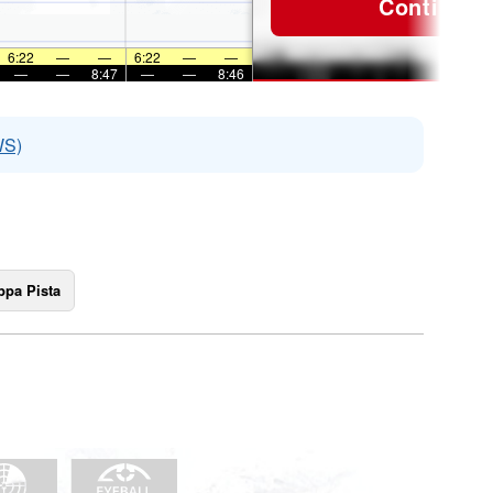
Continua
6:22
—
—
6:22
—
—
—
—
8:47
—
—
8:46
WS)
pa Pista