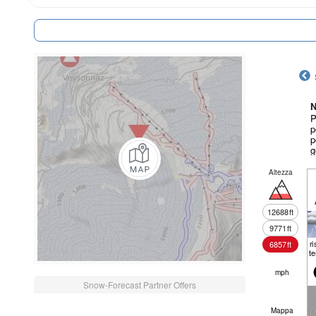
N
P
p
p
g
Altezza
12688
ft
9771
ft
r
6857
ft
t
mph
Snow-Forecast Partner Offers
Mappa