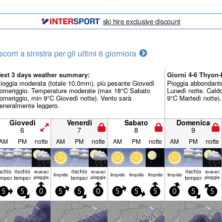
ski hire exclusive discount
scorri a sinistra per gli ultimi 6 giorni
ora
ext 3 days weather summary:
Giorni 4-6 Thyon
ioggia moderata (totale 10.0mm), più pesante Giovedì
Pioggia abbondante
omeriggio. Temperature moderate (max 18°C Sabato
Lunedì notte. Cal
omeriggio, min 9°C Giovedì notte). Vento sarà
9°C Martedì notte)
eneralmente leggero.
Giovedì
Venerdì
Sabato
Domenica
6
7
8
9
AM
PM
notte
AM
PM
notte
AM
PM
notte
AM
PM
notte
ischio
rischio
rischio
rischio
rovesci
rovesci
rovesci
limp­ido
limp­ido
limp­ido
limp­ido
limp­ido
emporale
temporale
pioggia
temporale
pioggia
temporale
pioggia
5
5
0
5
5
0
5
5
5
0
5
5