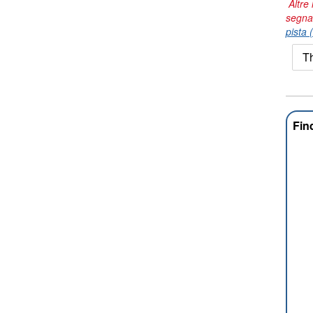
Altre 
segna
pista 
T
Fin