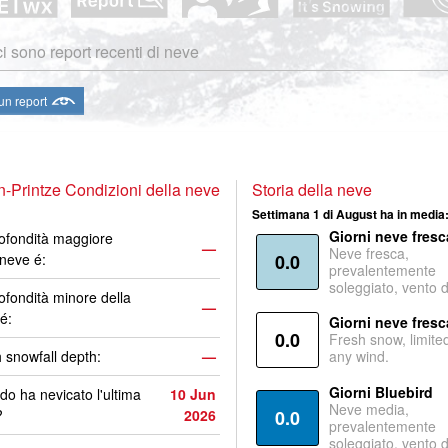
i sono report recenti di neve
 un report
-Printze Condizioni della neve
Storia della neve
Settimana 1 di August ha in media
Giorni neve fresc
ofondità maggiore
—
Neve fresca,
 neve é:
0.0
prevalentemente
soleggiato, vento 
ofondità minore della
—
é:
Giorni neve fresc
0.0
Fresh snow, limite
 snowfall depth:
—
any wind.
Giorni Bluebird
o ha nevicato l'ultima
10 Jun
Neve media,
?
2026
0.0
prevalentemente
soleggiato, vento 