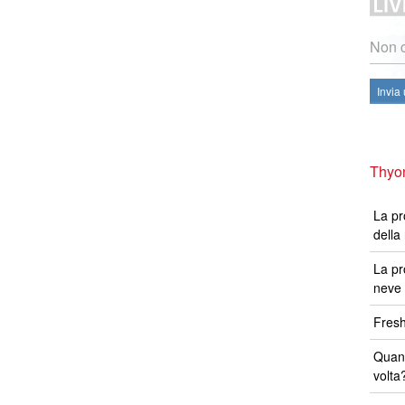
Non c
Invia
Thyon
La pr
della
La pr
neve 
Fresh
Quand
volta