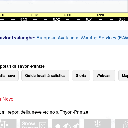
6:16
—
—
6:18
—
—
6:20
—
—
6:20
—
—
—
—
8:53
—
—
8:52
—
—
8:51
—
—
8:50
azioni valanghe:
European Avalanche Warning Services (EA
polari di Thyon-Printze
ella neve
Guida località sciistica
Storia
Webcam
Map
r Neve
ltimi report della neve vicino a Thyon-Printze: