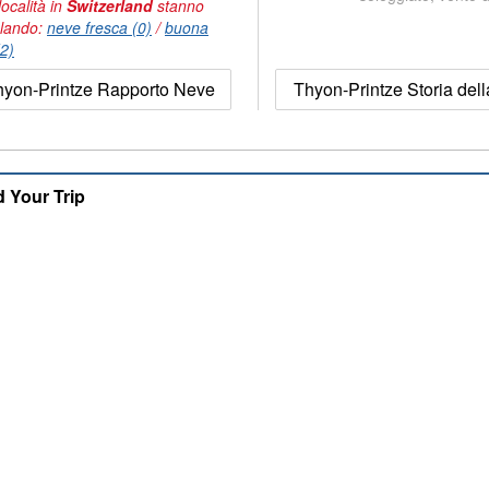
località in
Switzerland
stanno
lando:
neve fresca (0)
/
buona
(2)
hyon-Printze Rapporto Neve
Thyon-Printze Storia del
d Your Trip