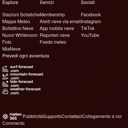
Esplora
Servizi
Sociali
Stazioni Sciistiche
Membership
Facebook
Mappe Meteo
Alerti neve via email
Instagram
Bollettino Neve
App mobile neve
TikTok
Nuovi Whiteroom
Reporteri neve
YouTube
Foto
Feeds meteo
MiaNeve
Prevedi ogni avventura
Pubblicità
Supporto
Contattaci
Collegamento a noi
Commento