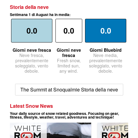
Storia della neve
Settimana 1 di August ha in media:
0.0
0.0
0.0
Giorni neve fresca
Giorni neve
Giorni Bluebird
Neve fresca,
fresca
Neve media,
prevalentemente
Fresh snow,
prevalentemente
soleggiato, vento
limited sun,
soleggiato, vento
debole.
any wind.
debole.
The Summit at Snoqualmie Storia della neve