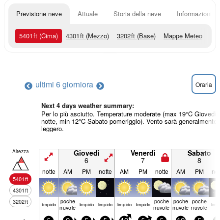
Previsione neve
Attuale
Storia della neve
Informazioni sul
5401
ft
(Cima)
4301
ft
(Mezzo)
3202
ft
(Base)
Mappe Meteo
ultimi 6 giorni
ora
Oraria
Next 4 days weather summary:
Per lo più asciutto. Temperature moderate (max 19°C Giovedì
notte, min 12°C Sabato pomeriggio). Vento sarà generalmente
leggero.
Altezza
Giovedì
Venerdì
Sabato
6
7
8
notte
AM
PM
notte
AM
PM
notte
AM
PM
not
5401
ft
4301
ft
poche
poche
poche
poche
3202
ft
limp­ido
limp­ido
limp­ido
limp­ido
limp­ido
limp­
nuvole
nuvole
nuvole
nuvole