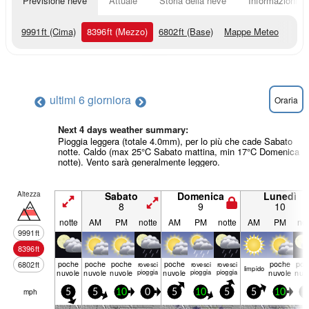
Previsione neve
Attuale
Storia della neve
Informazioni sul
9991
ft
(Cima)
8396
ft
(Mezzo)
6802
ft
(Base)
Mappe Meteo
ultimi 6 giorni
ora
Oraria
Next 4 days weather summary:
Pioggia leggera (totale 4.0mm), per lo più che cade Sabato
notte. Caldo (max 25°C Sabato mattina, min 17°C Domenica
notte). Vento sarà generalmente leggero.
Altezza
Sabato
Domenica
Lunedì
8
9
10
notte
AM
PM
notte
AM
PM
notte
AM
PM
not
9991
ft
8396
ft
poche
poche
poche
poche
poche
poc
6802
ft
rovesci
rovesci
rovesci
limp­ido
nuvole
nuvole
nuvole
pioggia
nuvole
pioggia
pioggia
nuvole
nuv
mph
5
5
10
0
5
10
5
5
10
5