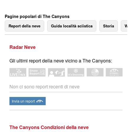
Pagine popolari di The Canyons
Report della neve
Guida località sciistica
Storia
We
Radar Neve
Gli ultimi report della neve vicino a The Canyons:
Non ci sono report recenti di neve
Invia un report
The Canyons Condizioni della neve