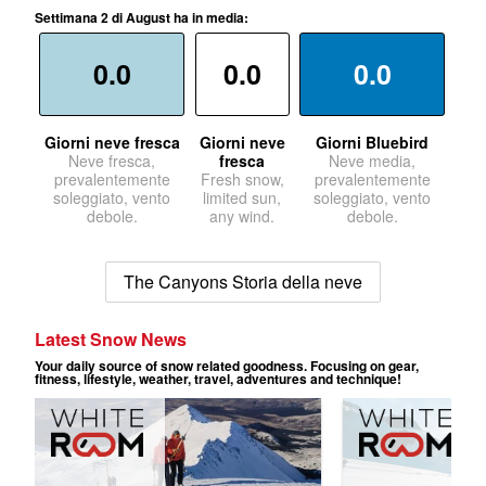
Settimana 2 di August ha in media:
0.0
0.0
0.0
Giorni neve fresca
Giorni neve
Giorni Bluebird
Neve fresca,
fresca
Neve media,
prevalentemente
Fresh snow,
prevalentemente
soleggiato, vento
limited sun,
soleggiato, vento
debole.
any wind.
debole.
The Canyons Storia della neve