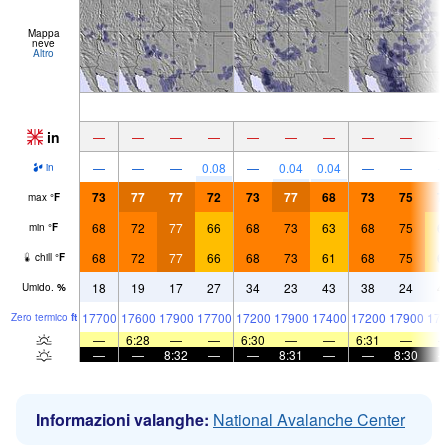
Mappa
neve
Altro
in
—
—
—
—
—
—
—
—
—
—
—
—
0.08
—
0.04
0.04
—
—
in
73
77
77
72
73
77
68
73
75
7
max
°
F
68
72
77
66
68
73
63
68
75
6
min
°
F
68
72
77
66
68
73
61
68
75
6
chill
°
F
18
19
17
27
34
23
43
38
24
4
Umido.
%
17700
17600
17900
17700
17200
17900
17400
17200
17900
179
Zero termico
ft
—
6:28
—
—
6:30
—
—
6:31
—
—
—
8:32
—
—
8:31
—
—
8:30
Informazioni valanghe:
National Avalanche Center