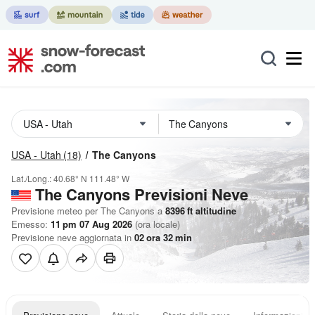
USA - Utah
(18)
The Canyons
Lat./Long.:
40.68° N
111.48° W
The Canyons Previsioni Neve
Previsione meteo per The Canyons a
8396
ft
altitudine
Emesso:
11 pm 07 Aug 2026
(ora locale)
Previsione neve aggiornata in
02
ora
32
min