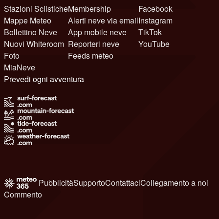
Stazioni Sciistiche
Membership
Facebook
Mappe Meteo
Alerti neve via email
Instagram
Bollettino Neve
App mobile neve
TikTok
Nuovi Whiteroom
Reporteri neve
YouTube
Foto
Feeds meteo
MiaNeve
Prevedi ogni avventura
Pubblicità
Supporto
Contattaci
Collegamento a noi
Commento