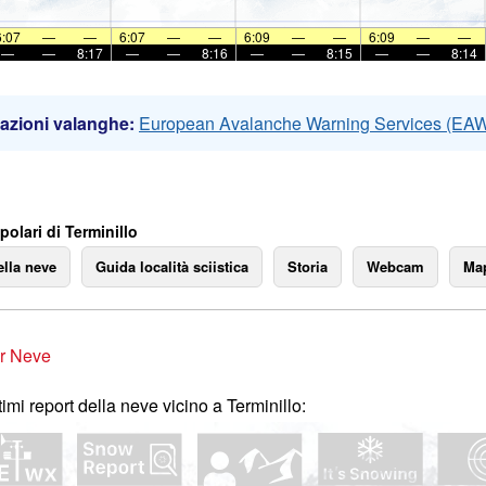
6:07
—
—
6:07
—
—
6:09
—
—
6:09
—
—
—
—
8:17
—
—
8:16
—
—
8:15
—
—
8:14
azioni valanghe:
European Avalanche Warning Services (EA
olari di Terminillo
ella neve
Guida località sciistica
Storia
Webcam
Map
r Neve
ltimi report della neve vicino a Terminillo: