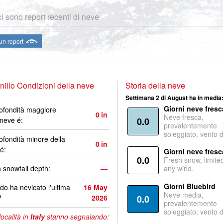
i sono report recenti di neve
 un report
nillo Condizioni della neve
Storia della neve
Settimana 2 di August ha in media
Giorni neve fresc
ofondità maggiore
0
in
Neve fresca,
 neve é:
0.0
prevalentemente
soleggiato, vento 
ofondità minore della
0
in
é:
Giorni neve fresc
0.0
Fresh snow, limite
 snowfall depth:
—
any wind.
Giorni Bluebird
o ha nevicato l'ultima
16 May
Neve media,
?
2026
0.0
prevalentemente
soleggiato, vento 
località in
Italy
stanno segnalando: