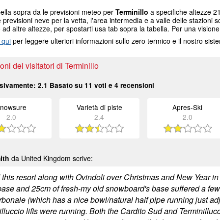
ella sopra da le previsioni meteo per
Terminillo
a specifiche altezze 21
e previsioni neve per la vetta, l'area intermedia e a valle delle stazioni s
ad altre altezze, per spostarti usa tab sopra la tabella. Per una visione
 qui
per leggere ulteriori informazioni sullo zero termico e il nostro sis
ni dei visitatori di Terminillo
sivamente:
2.1
Basato su
11
voti e
4
recensioni
nowsure
Varietà di piste
Apres-Ski
2.0
2.4
2.0
ith
da United Kingdom scrive:
d this resort along with Ovindoli over Christmas and New Year i
ase and 25cm of fresh-my old snowboard's base suffered a few gou
rbonale (which has a nice bowl/natural half pipe running just ad
lluccio lifts were running. Both the Cardito Sud and Terminilluc