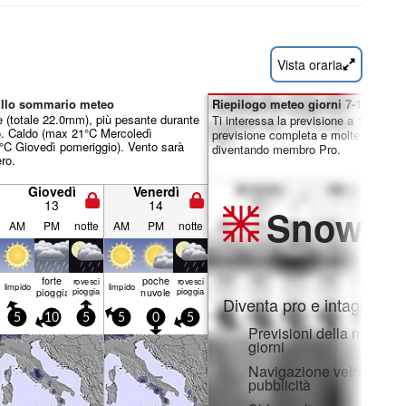
Vista oraria
nillo sommario meteo
Riepilogo meteo giorni 7-16:
 (totale 22.0mm), più pesante durante
Ti interessa la previsione a 16 giorni
o. Caldo (max 21°C Mercoledì
previsione completa e molte altre fun
°C Giovedì pomeriggio). Vento sarà
diventando membro Pro.
ro.
Giovedì
Venerdì
13
14
Snow
Pr
AM
PM
notte
AM
PM
notte
forte
poche
rovesci
rovesci
limp­ido
limp­ido
pioggia
pioggia
nuvole
pioggia
Diventa pro e intaglia:
5
10
5
5
0
5
Previsioni della neve ora
giorni
Navigazione veloce sen
pubblicità