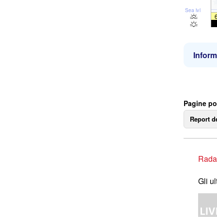
Sea lvl
Inform
Pagine pop
Report d
Rada
Gli u