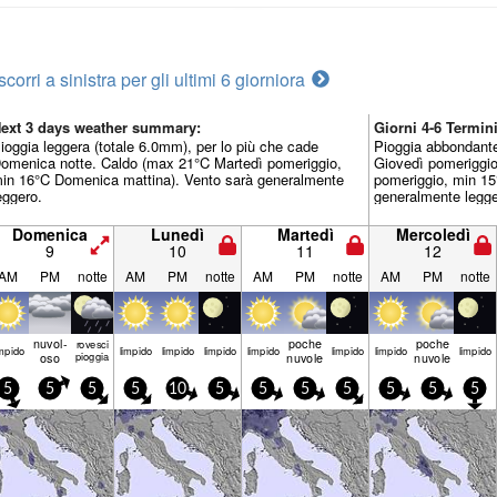
scorri a sinistra per gli ultimi 6 giorni
ora
ext 3 days weather summary:
Giorni 4-6 Termi
ioggia leggera (totale 6.0mm), per lo più che cade
Pioggia abbondante
omenica notte. Caldo (max 21°C Martedì pomeriggio,
Giovedì pomeriggi
in 16°C Domenica mattina). Vento sarà generalmente
pomeriggio, min 15
eggero.
generalmente legge
Domenica
Lunedì
Martedì
Mercoledì
9
10
11
12
AM
PM
notte
AM
PM
notte
AM
PM
notte
AM
PM
notte
nuvol-
poche
poche
rovesci
mp­ido
limp­ido
limp­ido
limp­ido
limp­ido
limp­ido
limp­ido
limp­ido
oso
pioggia
nuvole
nuvole
5
5
5
5
10
5
5
5
5
5
5
5