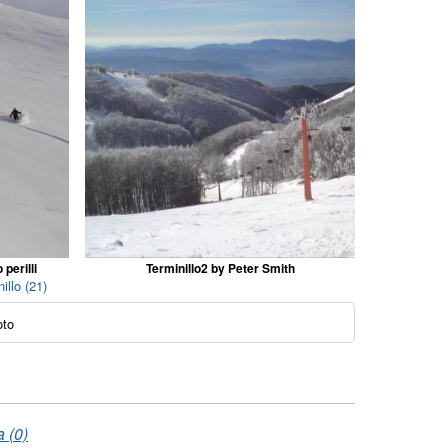
 perilli
Terminillo2 by Peter Smith
illo (21)
oto
 (0)