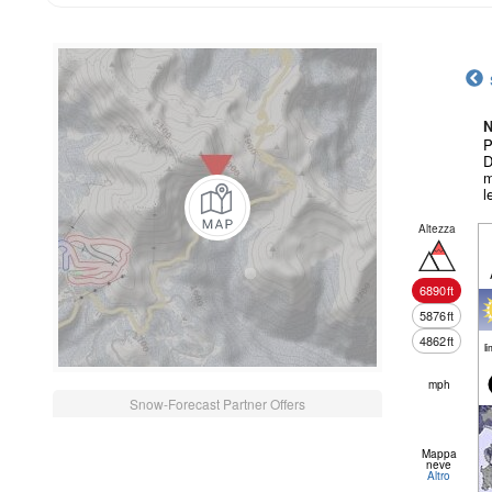
N
P
D
m
l
Altezza
6890
ft
5876
ft
4862
ft
li
mph
Snow-Forecast Partner Offers
Mappa
neve
Altro