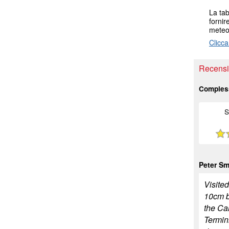
La tab
fornir
meteo 
Clicca
Recensio
Comples
S
Peter Sm
Visite
10cm b
the Ca
Termini