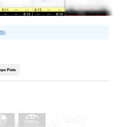
6:11
—
—
6:13
—
—
—
—
8:13
—
—
8:10
WS)
pa Pista