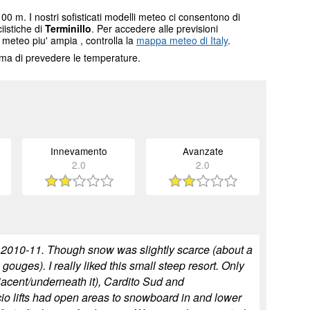
00 m. I nostri sofisticati modelli meteo ci consentono di
ciistiche di
Terminillo
. Per accedere alle previsioni
 meteo piu' ampia , controlla la
mappa meteo di Italy
.
tema di prevedere le temperature.
Innevamento
Avanzate
2.0
2.0
n 2010-11. Though snow was slightly scarce (about a
ges). I really liked this small steep resort. Only
jacent/underneath it), Cardito Sud and
cio lifts had open areas to snowboard in and lower