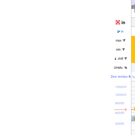
in
in
max
°
F
min
°
F
chill
°
F
Umido.
%
1
Zero termico
ft
15000ft
12000ft
9000ft
6000ft
3000ft