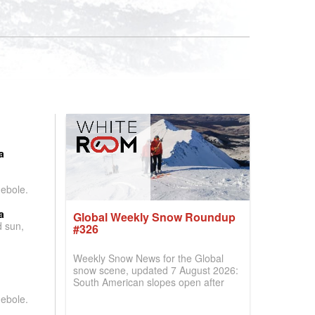
:
a
debole.
a
Global Weekly Snow Roundup
d sun,
#326
Weekly Snow News for the Global
snow scene, updated 7 August 2026:
South American slopes open after
huge snowfalls, New Zealand posts
debole.
best conditions of season so far,