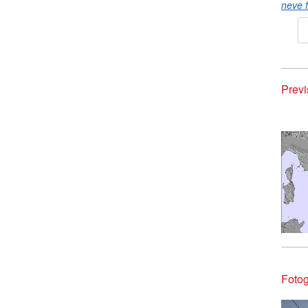
neve f
Previ
Fotog