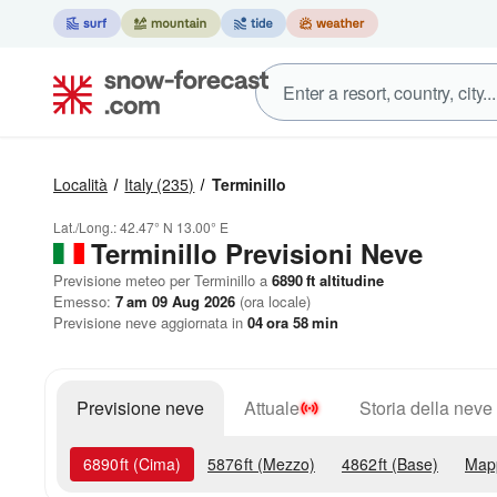
Località
Italy
(235)
Terminillo
Lat./Long.:
42.47° N
13.00° E
Terminillo Previsioni Neve
Previsione meteo per Terminillo a
6890
ft
altitudine
Emesso:
7 am 09 Aug 2026
(ora locale)
Previsione neve aggiornata in
04
ora
58
min
Previsione neve
Attuale
Storia della neve
6890
ft
(Cima)
5876
ft
(Mezzo)
4862
ft
(Base)
Map