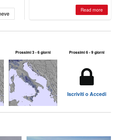
Australian areas open most terrain of
2026, northern hemisphere down to
Read more
two outdoor areas still open.
 neve
Prossimi 3 - 6 giorni
Prossimi 6 - 9 giorni
Iscriviti o Accedi