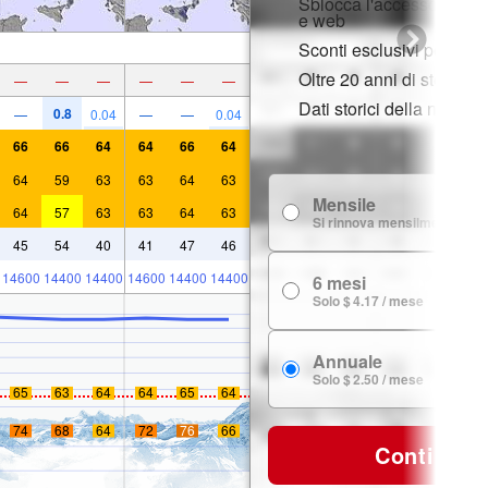
Sblocca l'accesso compl
e web
Sconti esclusivi per i m
Oltre 20 anni di storia d
—
—
—
—
—
—
Dati storici della neve
0.8
—
0.04
—
—
0.04
66
66
64
64
66
64
64
59
63
63
64
63
Mensile
64
57
63
63
64
63
Si rinnova mensilmente
45
54
40
41
47
46
14600
14400
14400
14600
14400
14400
6 mesi
Solo $ 4.17 / mese
Annuale
Solo $ 2.50 / mese
65
63
64
64
65
64
74
68
64
72
76
66
Continua