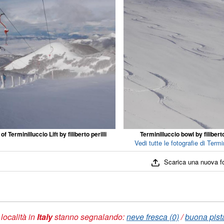
of Terminilluccio Lift by filiberto perilli
Terminilluccio bowl by filiberto
Vedi tutte le fotografie di Termin
Scarica una nuova f
 località in
Italy
stanno segnalando:
neve fresca (0)
/
buona pista