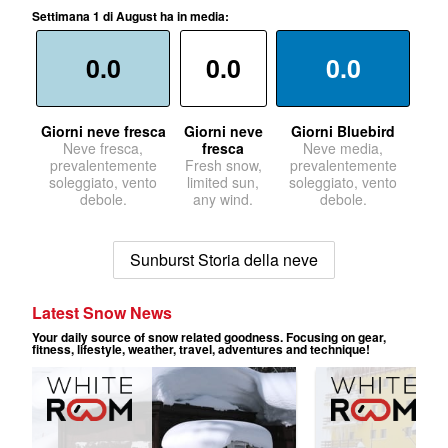
Settimana 1 di August ha in media:
0.0
0.0
0.0
Giorni neve fresca
Giorni neve
Giorni Bluebird
Neve fresca,
fresca
Neve media,
prevalentemente
Fresh snow,
prevalentemente
soleggiato, vento
limited sun,
soleggiato, vento
debole.
any wind.
debole.
Sunburst Storia della neve