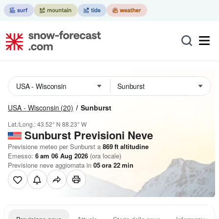
USA - Wisconsin
(20)
Sunburst
Lat./Long.:
43.52° N
88.23° W
Sunburst Previsioni Neve
Previsione meteo per Sunburst a
869
ft
altitudine
Emesso:
6 am 06 Aug 2026
(ora locale)
Previsione neve aggiornata in
05
ora
22
min