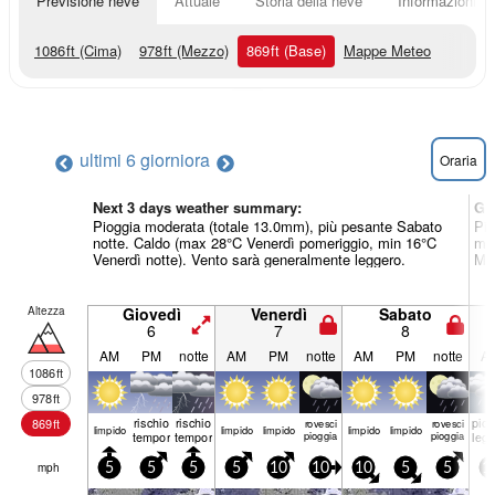
Previsione neve
Attuale
Storia della neve
Informazioni sul
1086
ft
(Cima)
978
ft
(Mezzo)
869
ft
(Base)
Mappe Meteo
ultimi 6 giorni
ora
Oraria
Next 3 days weather summary:
Gi
Pioggia moderata (totale 13.0mm), più pesante Sabato
Pio
notte. Caldo (max 28°C Venerdì pomeriggio, min 16°C
mat
Venerdì notte). Vento sarà generalmente leggero.
Mar
Altezza
Giovedì
Venerdì
Sabato
6
7
8
AM
PM
notte
AM
PM
notte
AM
PM
notte
A
1086
ft
978
ft
rischio
rischio
piog
869
ft
rovesci
rovesci
limp­ido
limp­ido
limp­ido
limp­ido
limp­ido
temporale
temporale
pioggia
pioggia
leg
mph
5
5
5
5
10
10
10
5
5
1