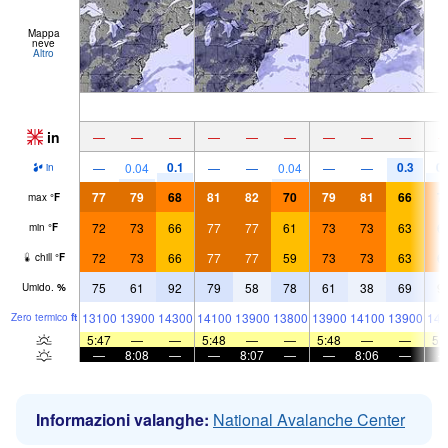
Mappa
neve
Altro
in
—
—
—
—
—
—
—
—
—
0.1
0.3
0.
—
0.04
—
—
0.04
—
—
in
77
79
68
81
82
70
79
81
66
7
max
°
F
72
73
66
77
77
61
73
73
63
6
min
°
F
72
73
66
77
77
59
73
73
63
6
chill
°
F
75
61
92
79
58
78
61
38
69
9
Umido.
%
13100
13900
14300
14100
13900
13800
13900
14100
13900
144
Zero termico
ft
5:47
—
—
5:48
—
—
5:48
—
—
5:
—
8:08
—
—
8:07
—
—
8:06
—
Informazioni valanghe:
National Avalanche Center