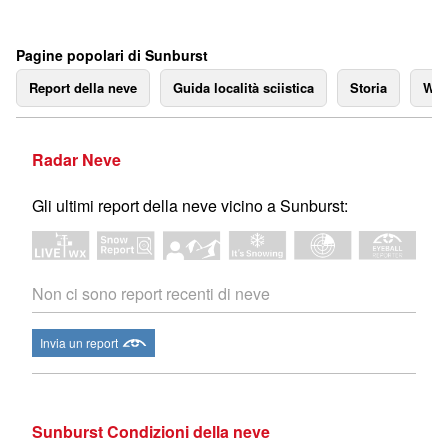
Pagine popolari di Sunburst
Report della neve
Guida località sciistica
Storia
We
Radar Neve
Gli ultimi report della neve vicino a Sunburst:
Non ci sono report recenti di neve
Invia un report
Sunburst Condizioni della neve