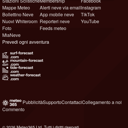
Stazioni Sciistiche
Membership
Facebook
Mappe Meteo
Alerti neve via email
Instagram
Bollettino Neve
App mobile neve
TikTok
Nuovi Whiteroom
Reporteri neve
YouTube
Foto
Feeds meteo
MiaNeve
Prevedi ogni avventura
Pubblicità
Supporto
Contattaci
Collegamento a noi
Commento
© 2026 Meteo365 Ltd. Tutti i diritti riservati
8