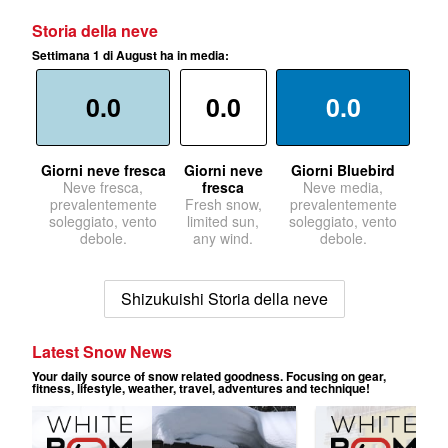
Storia della neve
Settimana 1 di August ha in media:
0.0
0.0
0.0
Giorni neve fresca
Giorni neve
Giorni Bluebird
Neve fresca,
fresca
Neve media,
prevalentemente
Fresh snow,
prevalentemente
soleggiato, vento
limited sun,
soleggiato, vento
debole.
any wind.
debole.
Shizukuishi Storia della neve