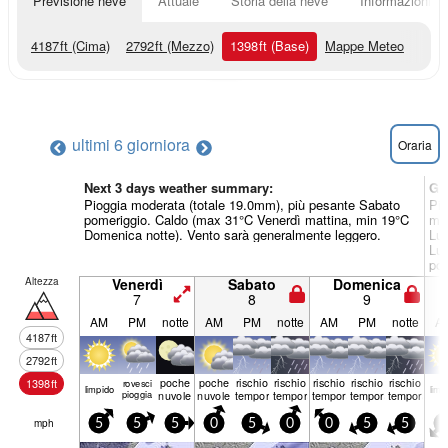
Previsione neve
Attuale
Storia della neve
Informazioni sul
4187
ft
(Cima)
2792
ft
(Mezzo)
1398
ft
(Base)
Mappe Meteo
ultimi 6 giorni
ora
Oraria
Next 3 days weather summary:
Gi
Pioggia moderata (totale 19.0mm), più pesante Sabato
Pio
pomeriggio. Caldo (max 31°C Venerdì mattina, min 19°C
mat
Domenica notte). Vento sarà generalmente leggero.
Lun
Lun
pom
Altezza
Venerdì
Sabato
Domenica
7
8
9
AM
PM
notte
AM
PM
notte
AM
PM
notte
A
4187
ft
2792
ft
poche
poche
rischio
rischio
rischio
rischio
rischio
1398
ft
rovesci
limp­ido
limp­
pioggia
nuvole
nuvole
temporale
temporale
temporale
temporale
temporale
mph
5
5
5
0
5
0
0
5
5
5