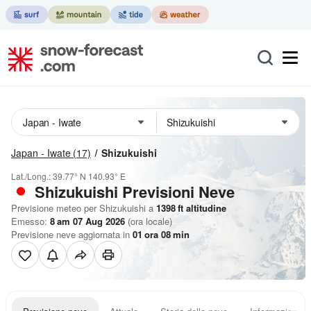
Japan - Iwate
(17)
Shizukuishi
Lat./Long.:
39.77° N
140.93° E
Shizukuishi Previsioni Neve
Previsione meteo per Shizukuishi a
1398
ft
altitudine
Emesso:
8 am 07 Aug 2026
(ora locale)
Previsione neve aggiornata in
01
ora
08
min