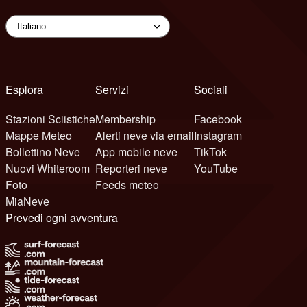
Esplora
Servizi
Sociali
Stazioni Sciistiche
Membership
Facebook
Mappe Meteo
Alerti neve via email
Instagram
Bollettino Neve
App mobile neve
TikTok
Nuovi Whiteroom
Reporteri neve
YouTube
Foto
Feeds meteo
MiaNeve
Prevedi ogni avventura