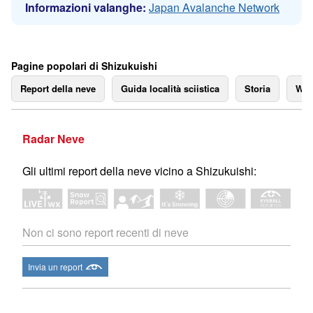
Informazioni valanghe:
Japan Avalanche Network
Pagine popolari di Shizukuishi
Report della neve
Guida località sciistica
Storia
We
Radar Neve
Gli ultimi report della neve vicino a Shizukuishi:
Non ci sono report recenti di neve
Invia un report