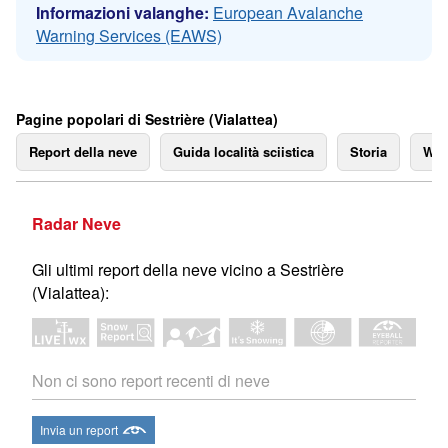
Informazioni valanghe:
European Avalanche
Warning Services (EAWS)
Pagine popolari di Sestrière (Vialattea)
Report della neve
Guida località sciistica
Storia
We
Radar Neve
Gli ultimi report della neve vicino a Sestrière
(Vialattea):
Non ci sono report recenti di neve
Invia un report