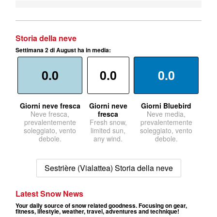
Storia della neve
Settimana 2 di August ha in media:
0.0
0.0
0.0
Giorni neve fresca
Giorni neve
Giorni Bluebird
Neve fresca,
fresca
Neve media,
prevalentemente
Fresh snow,
prevalentemente
soleggiato, vento
limited sun,
soleggiato, vento
debole.
any wind.
debole.
Sestrière (Vialattea) Storia della neve