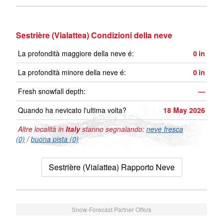
Sestrière (Vialattea) Condizioni della neve
La profondità maggiore della neve é:
0
in
La profondità minore della neve é:
0
in
Fresh snowfall depth:
—
Quando ha nevicato l'ultima volta?
18 May 2026
Altre località in
Italy
stanno segnalando:
neve fresca
(0)
/
buona pista (0)
Sestrière (Vialattea) Rapporto Neve
Snow-Forecast Partner Offers