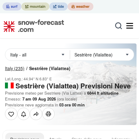
Italy
(235)
Sestrière (Vialattea)
Lat./Long.:
44.94° N
6.83° E
Sestrière (Vialattea) Previsioni Neve
Previsione meteo per Sestriere (Via Lattea) a
6844
ft
altitudine
Emesso:
7 am 09 Aug 2026
(ora locale)
Previsione neve aggiornata in
03
ora
00
min