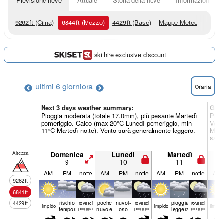
Previsione neve
Attuale
Storia della neve
Informazioni sul
9262
ft
(Cima)
6844
ft
(Mezzo)
4429
ft
(Base)
Mappe Meteo
ski hire exclusive discount
ultimi 6 giorni
ora
Oraria
Next 3 days weather summary:
Gio
Pioggia moderata (totale 17.0mm), più pesante Martedì
Pio
pomeriggio. Caldo (max 20°C Lunedì pomeriggio, min
Ven
11°C Martedì notte). Vento sarà generalmente leggero.
Mer
sar
Altezza
Domenica
Lunedì
Martedì
9
10
11
AM
PM
notte
AM
PM
notte
AM
PM
notte
A
9262
ft
6844
ft
rischio
poche
nuvol-
pioggia
4429
ft
rovesci
rovesci
rovesci
limp­ido
limp­ido
limp­
temporale
pioggia
nuvole
oso
pioggia
leggera
pioggia