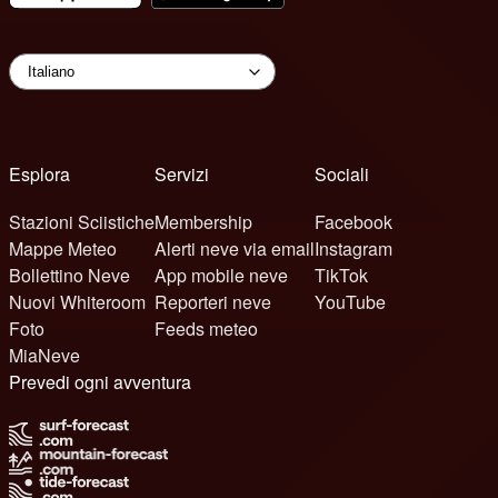
Esplora
Servizi
Sociali
Stazioni Sciistiche
Membership
Facebook
Mappe Meteo
Alerti neve via email
Instagram
Bollettino Neve
App mobile neve
TikTok
Nuovi Whiteroom
Reporteri neve
YouTube
Foto
Feeds meteo
MiaNeve
Prevedi ogni avventura