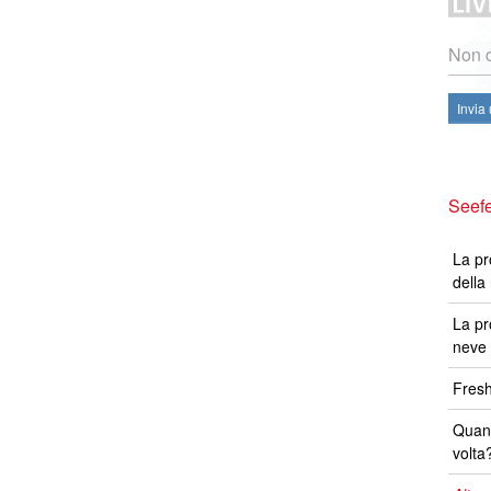
Non c
Invia
Seefe
La pr
della
La pr
neve 
Fresh
Quand
volta