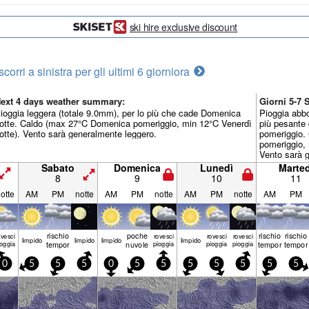
ski hire exclusive discount
scorri a sinistra per gli ultimi 6 giorni
ora
ext 4 days weather summary:
Giorni 5-7
ioggia leggera (totale 9.0mm), per lo più che cade Domenica
Pioggia abb
otte. Caldo (max 27°C Domenica pomeriggio, min 12°C Venerdì
più pesante
otte). Vento sarà generalmente leggero.
pomeriggio.
pomeriggio, 
Vento sarà 
Sabato
Domenica
Lunedì
Marted
8
9
10
11
otte
AM
PM
notte
AM
PM
notte
AM
PM
notte
AM
PM
rischio
poche
rischio
rischio
ovesci
rovesci
rovesci
rovesci
limp­ido
limp­ido
limp­ido
limp­ido
ioggia
temporale
nuvole
pioggia
pioggia
pioggia
temporale
tempor
0
5
5
5
0
5
5
5
5
5
5
5