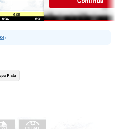
Continua
—
6:05
—
—
8:34
—
—
8:31
WS)
pa Pista