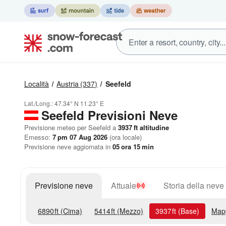
Località
Austria
(337)
Seefeld
Lat./Long.:
47.34° N
11.23° E
Seefeld Previsioni Neve
Previsione meteo per Seefeld a
3937
ft
altitudine
Emesso:
7 pm 07 Aug 2026
(ora locale)
Previsione neve aggiornata in
05
ora
14
min
Previsione neve
Attuale
Storia della neve
6890
ft
(Cima)
5414
ft
(Mezzo)
3937
ft
(Base)
Map