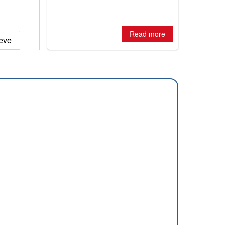
best conditions of season so far,
Australian areas open most terrain of
2026, northern hemisphere down to
two outdoor areas still open.
Read more
neve