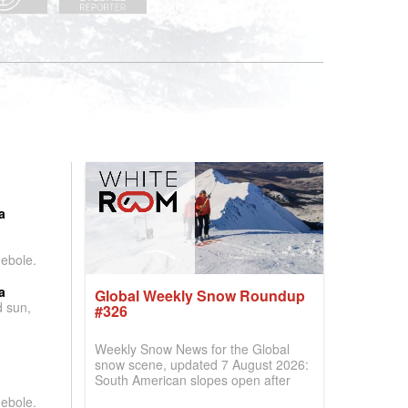
:
a
debole.
a
Global Weekly Snow Roundup
d sun,
#326
Weekly Snow News for the Global
snow scene, updated 7 August 2026:
South American slopes open after
huge snowfalls, New Zealand posts
debole.