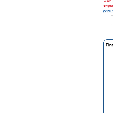
Altre 
segna
pista 
Fin