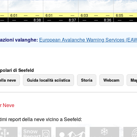
—
6:01
—
—
6:01
—
—
6:03
—
—
6:05
—
—
—
—
8:38
—
—
8:37
—
—
8:36
—
—
azioni valanghe:
European Avalanche Warning Services (EA
polari di Seefeld
ella neve
Guida località sciistica
Storia
Webcam
Map
r Neve
ltimi report della neve vicino a Seefeld: