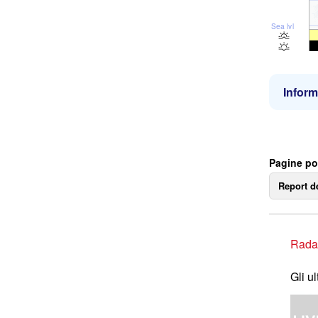
Sea lvl
Inform
Pagine po
Report d
Rada
Gli u