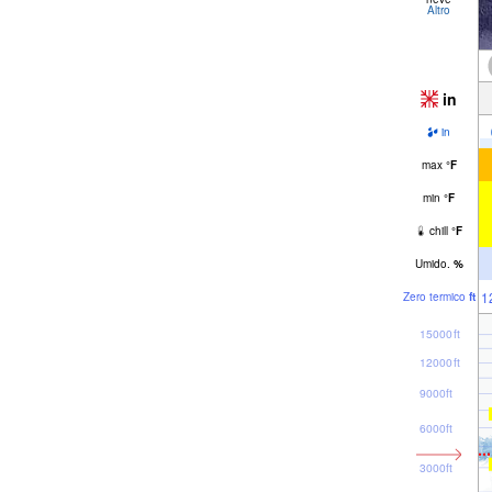
Altro
in
in
max
°
F
min
°
F
chill
°
F
Umido.
%
1
Zero termico
ft
15000ft
12000ft
9000ft
6000ft
3000ft