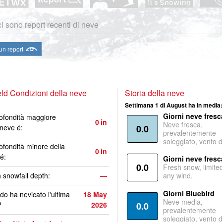
i sono report recenti di neve
 un report
ld Condizioni della neve
Storia della neve
Settimana 1 di August ha in media
Giorni neve fresc
ofondità maggiore
0
in
Neve fresca,
 neve é:
0.0
prevalentemente
soleggiato, vento 
ofondità minore della
0
in
é:
Giorni neve fresc
0.0
Fresh snow, limite
 snowfall depth:
—
any wind.
Giorni Bluebird
o ha nevicato l'ultima
18 May
Neve media,
?
2026
0.0
prevalentemente
soleggiato, vento 