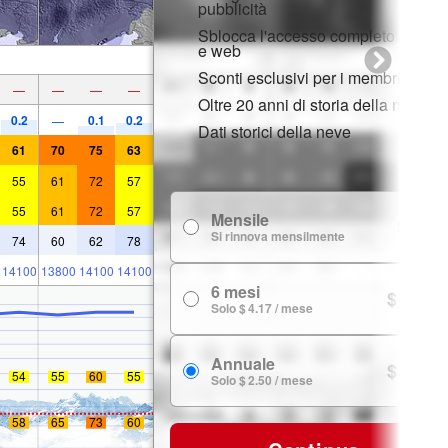
pubblicità
Sblocca l'accesso completo su app
e web
Sconti esclusivi per i membri
—
—
—
—
Oltre 20 anni di storia della neve
0.2
0.1
0.2
—
Dati storici della neve
61
70
75
63
55
61
72
57
55
61
72
57
Mensile
$ 7.99
Si rinnova mensilmente
74
60
62
78
14100
13800
14100
14100
6 mesi
$ 24.99
Solo $ 4.17 / mese
Annuale
$ 29.99
54
55
60
55
Solo $ 2.50 / mese
58
65
73
60