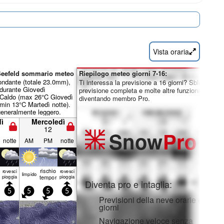
Vista oraria
 Seefeld sommario meteo
Riepilogo meteo giorni 7-16:
ondante (totale 23.0mm),
Ti interessa la previsione a 16 giorni? Sblocca la
 durante Giovedì
previsione completa e molte altre funzionalità
 Caldo (max 26°C Giovedì
diventando membro Pro.
min 13°C Martedì notte).
generalmente leggero.
ì
Mercoledì
12
Snow
Pro
notte
AM
PM
notte
rischio
rovesci
rovesci
limp­ido
ale
pioggia
temporale
pioggia
Diventa pro e intaglia:
5
5
5
5
Previsioni della neve orarie e a 16
giorni
Navigazione veloce senza