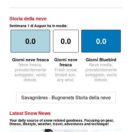
Storia della neve
Settimana 1 di August ha in media:
0.0
0.0
0.0
Giorni neve fresca
Giorni neve
Giorni Bluebird
Neve fresca,
fresca
Neve media,
prevalentemente
Fresh snow,
prevalentemente
soleggiato, vento
limited sun,
soleggiato, vento
debole.
any wind.
debole.
Savagnières - Bugnenets Storia della neve