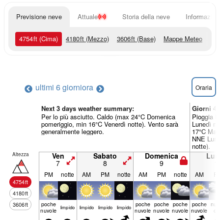
Previsione neve
Attuale
Storia della neve
Informazioni
4754
ft
(Cima)
4180
ft
(Mezzo)
3606
ft
(Base)
Mappe Meteo
ultimi 6 giorni
ora
Oraria
Next 3 days weather summary:
Giorni 4
Per lo più asciutto. Caldo (max 24°C Domenica
Pioggia l
pomeriggio, min 16°C Venerdì notte). Vento sarà
Lunedì no
generalmente leggero.
17°C Mart
NNE Luned
notte).
Altezza
Ven
Sabato
Domenica
Lun
7
8
9
1
PM
notte
AM
PM
notte
AM
PM
notte
AM
P
4754
ft
4180
ft
poche
poche
poche
poche
poche
nuv
3606
ft
limp­ido
limp­ido
limp­ido
limp­ido
nuvole
nuvole
nuvole
nuvole
nuvole
os