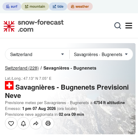
Switzerland
(228)
Savagnières - Bugnenets
Lat./Long.:
47.13° N
7.05° E
Savagnières - Bugnenets Previsioni
Neve
Previsione meteo per Savagnieres - Bugnenets a
4754
ft
altitudine
Emesso:
1 pm 07 Aug 2026
(ora locale)
Previsione neve aggiornata in
02
ora
09
min