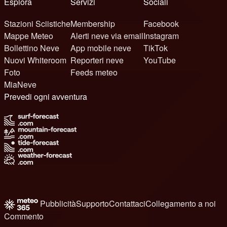
Esplora
Servizi
Sociali
Stazioni Sciistiche
Membership
Facebook
Mappe Meteo
Alerti neve via email
Instagram
Bollettino Neve
App mobile neve
TikTok
Nuovi Whiteroom
Reporteri neve
YouTube
Foto
Feeds meteo
MiaNeve
Prevedi ogni avventura
Pubblicità
Supporto
Contattaci
Collegamento a noi
Commento