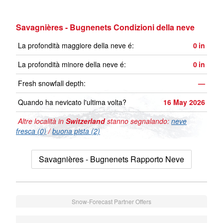
Savagnières - Bugnenets Condizioni della neve
La profondità maggiore della neve é:
0
in
La profondità minore della neve é:
0
in
Fresh snowfall depth:
—
Quando ha nevicato l'ultima volta?
16 May 2026
Altre località in
Switzerland
stanno segnalando:
neve
fresca (0)
/
buona pista (2)
Savagnières - Bugnenets Rapporto Neve
Snow-Forecast Partner Offers