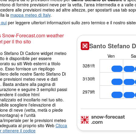
tono di fornire previsioni neve per la vetta, l'area intermedia e a valle d
cedere alle previsioni meteo ad altre altezze, per spostarti usa tab sop
lla la
mappa meteo di Italy
.
 qui
per leggere ulteriori informazioni sullo zero termico e il nostro sis
s Snow-Forecast.com weather
 per il tho sito
nto Stefano Di Cadore widget meteo
tto è disponibile per essere
orato su siti Web esterni a titolo
to. Esso fornisce un riepilogo
liero delle nostre Santo Stefano Di
e previsioni meteo neve e dati
 Basta andare alla pagina di
urazione e seguire 3 semplici passi
endere il codice html
alizzato ed incollarlo nel tuo sito.
ibile scegliere l'elevazione di
ione di neve (vetta, metà o piede
montagna) e l'unità
a/imperiale per le previsioni meteo
adeguata al proprio sito Web
Clicca
r ottenere il codice