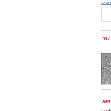
neve f
Previ
Altre
La tab