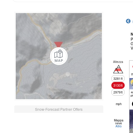
N
P
G
V
Altezza
n
3281
ft
3130
ft
2979
ft
r
p
mph
Snow-Forecast Partner Offers
Mappa
neve
Altro