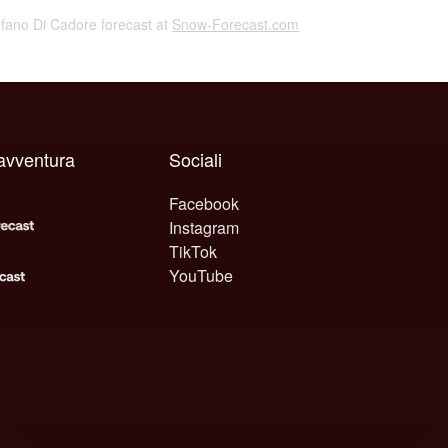
efano Di Cadore forecast at
Snow-Forecast.com
avventura
Sociali
Facebook
Instagram
TikTok
YouTube