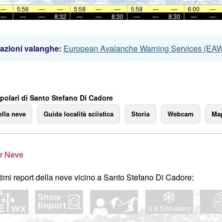
—
5:56
—
—
5:58
—
—
5:58
—
—
6:00
—
—
—
—
8:32
—
—
8:30
—
—
8:30
—
—
azioni valanghe:
European Avalanche Warning Services (EA
polari di Santo Stefano Di Cadore
ella neve
Guida località sciistica
Storia
Webcam
Map
r Neve
ltimi report della neve vicino a Santo Stefano Di Cadore: