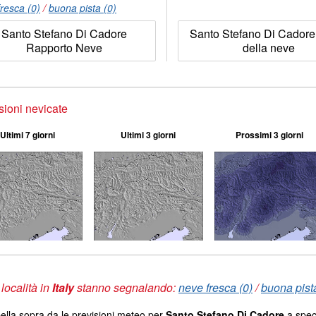
resca (0)
/
buona pista (0)
Santo Stefano Di Cadore
Santo Stefano Di Cadore
Rapporto Neve
della neve
sioni nevicate
Ultimi 7 giorni
Ultimi 3 giorni
Prossimi 3 giorni
 località in
Italy
stanno segnalando:
neve fresca (0)
/
buona pista
ella sopra da le previsioni meteo per
Santo Stefano Di Cadore
a speci