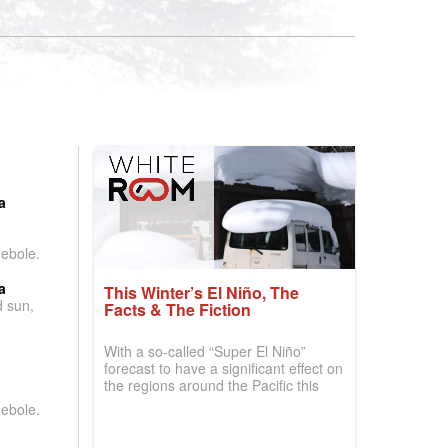
:
a
debole.
a
This Winter’s El Niño, The
d sun,
Facts & The Fiction
With a so-called “Super El Niño”
forecast to have a significant effect on
the regions around the Pacific this
winter, the question skiers are asking
debole.
is simple: book now or wait, and
where are the best odds?