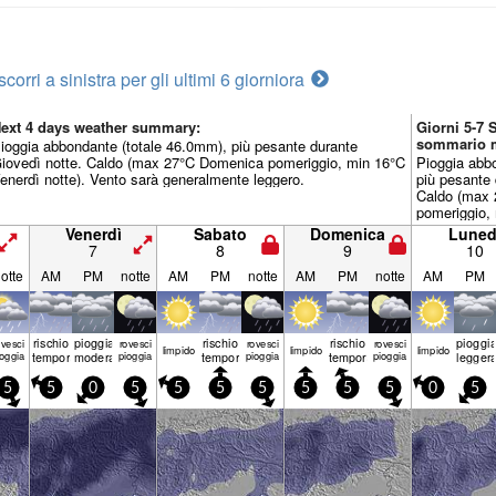
scorri a sinistra per gli ultimi 6 giorni
ora
ext 4 days weather summary:
Giorni 5-7 
sommario 
ioggia abbondante (totale 46.0mm), più pesante durante
iovedì notte. Caldo (max 27°C Domenica pomeriggio, min 16°C
Pioggia abb
enerdì notte). Vento sarà generalmente leggero.
più pesante 
Caldo (max 
pomeriggio,
notte). Vent
Venerdì
Sabato
Domenica
Luned
leggero.
7
8
9
10
otte
AM
PM
notte
AM
PM
notte
AM
PM
notte
AM
PM
rischio
pioggia
rischio
rischio
pioggi
ovesci
rovesci
rovesci
rovesci
limp­ido
limp­ido
limp­ido
ioggia
temporale
moderata
pioggia
temporale
pioggia
temporale
pioggia
legger
5
5
0
5
5
5
5
5
5
5
0
5