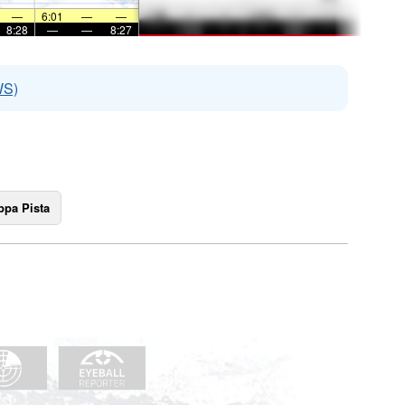
—
6:01
—
—
8:28
—
—
8:27
WS)
pa Pista