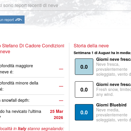
i sono report recenti di neve
 un report
 Stefano Di Cadore Condizioni
Storia della neve
 neve
Settimana 1 di August ha in media
Giorni neve fresc
Neve fresca,
ofondità maggiore
0.0
—
prevalentemente
 neve é:
soleggiato, vento 
ofondità minore della
Giorni neve fresc
—
0.0
é:
Fresh snow, limite
any wind.
 snowfall depth:
—
Giorni Bluebird
Neve media,
o ha nevicato l'ultima
25 Mar
0.0
prevalentemente
?
2026
soleggiato, vento 
località in
Italy
stanno segnalando: