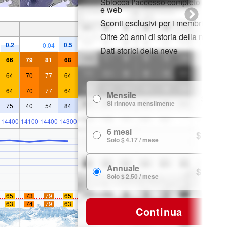
Sblocca l'accesso completo su app
e web
Sconti esclusivi per i membri
—
—
—
—
Oltre 20 anni di storia della neve
0.2
0.5
—
0.04
Dati storici della neve
66
79
81
68
64
70
77
64
64
70
77
64
Mensile
$ 7.99
Si rinnova mensilmente
75
40
54
84
14400
14100
14400
14300
6 mesi
$ 24.99
Solo $ 4.17 / mese
Annuale
$ 29.99
Solo $ 2.50 / mese
65
73
79
65
63
74
79
63
Continua