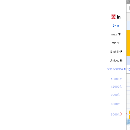
in
in
max
°
F
min
°
F
chill
°
F
Umido.
%
1
Zero termico
ft
15000ft
12000ft
9000ft
6000ft
3000ft