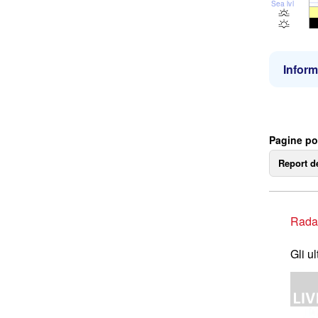
Sea lvl
Inform
Pagine po
Report d
Rada
Gli u