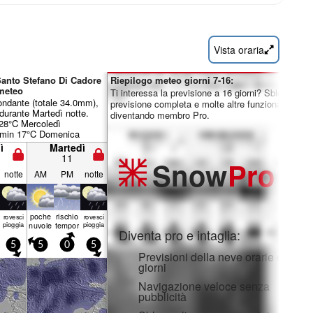
Vista oraria
Santo Stefano Di Cadore
Riepilogo meteo giorni 7-16:
meteo
Ti interessa la previsione a 16 giorni? Sblocca la
ondante (totale 34.0mm),
previsione completa e molte altre funzionalità
durante Martedì notte.
diventando membro Pro.
28°C Mercoledì
 min 17°C Domenica
o sarà generalmente
ì
Martedì
11
Snow
Pro
notte
AM
PM
notte
a
poche
rischio
rovesci
rovesci
a
pioggia
nuvole
temporale
pioggia
Diventa pro e intaglia:
5
5
0
5
Previsioni della neve orarie e a 16
giorni
Navigazione veloce senza
pubblicità