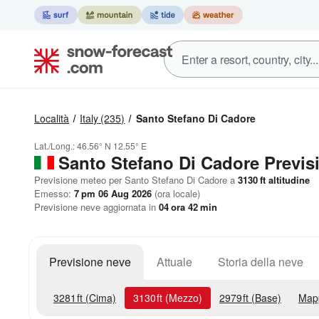
Località
Italy
(235)
Santo Stefano Di Cadore
Lat./Long.:
46.56° N
12.55° E
Santo Stefano Di Cadore Previs
Previsione meteo per Santo Stefano Di Cadore a
3130
ft
altitudine
Emesso:
7 pm 06 Aug 2026
(ora locale)
Previsione neve aggiornata in
04
ora
42
min
Previsione neve
Attuale
Storia della neve
3281
ft
(Cima)
3130
ft
(Mezzo)
2979
ft
(Base)
Map