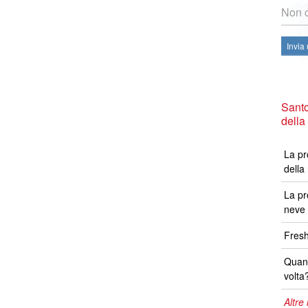
Non c
Invia
Santo
della
La pr
della
La pr
neve 
Fresh
Quand
volta
Altre 