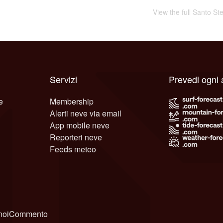
View the full Santo St
Servizi
Prevedi ogni 
e
Membership
Alerti neve via email
App mobile neve
Reporteri neve
Feeds meteo
noi
Commento