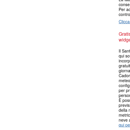
consen
Per ac
contro
Clicca
Grati
widget
Il Sa
qui so
incorp
gratui
giorna
Cador
meteo.
config
per pr
person
È poss
previs
della 
metric
neve 
qui pe