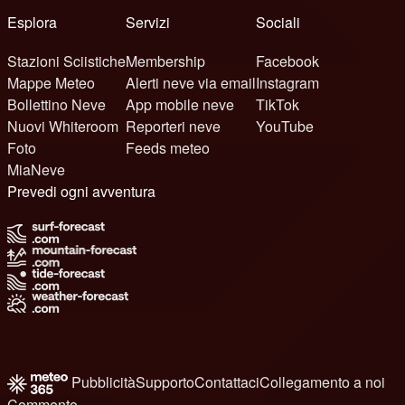
Esplora
Servizi
Sociali
Stazioni Sciistiche
Membership
Facebook
Mappe Meteo
Alerti neve via email
Instagram
Bollettino Neve
App mobile neve
TikTok
Nuovi Whiteroom
Reporteri neve
YouTube
Foto
Feeds meteo
MiaNeve
Prevedi ogni avventura
Pubblicità
Supporto
Contattaci
Collegamento a noi
Commento