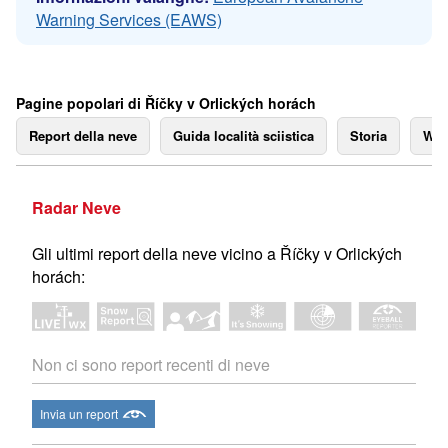
Warning Services (EAWS)
Pagine popolari di Říčky v Orlických horách
Report della neve
Guida località sciistica
Storia
We
Radar Neve
Gli ultimi report della neve vicino a Říčky v Orlických
horách:
Non ci sono report recenti di neve
Invia un report