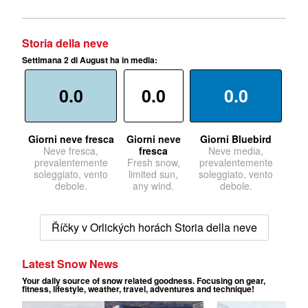
Storia della neve
Settimana 2 di August ha in media:
0.0
0.0
0.0
Giorni neve fresca
Giorni neve
Giorni Bluebird
Neve fresca,
fresca
Neve media,
prevalentemente
Fresh snow,
prevalentemente
soleggiato, vento
limited sun,
soleggiato, vento
debole.
any wind.
debole.
Říčky v Orlických horách Storia della neve