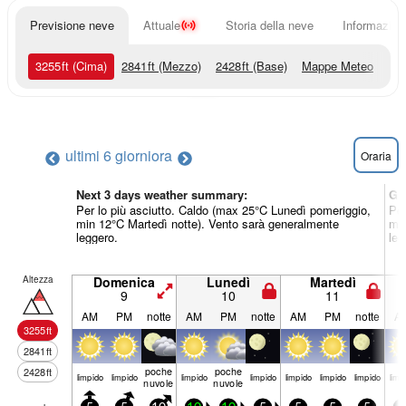
Previsione neve
Attuale
Storia della neve
Informazioni
3255
ft
(Cima)
2841
ft
(Mezzo)
2428
ft
(Base)
Mappe Meteo
ultimi 6 giorni
ora
Oraria
Next 3 days weather summary:
Gi
Per lo più asciutto. Caldo (max 25°C Lunedì pomeriggio,
Per
min 12°C Martedì notte). Vento sarà generalmente
min
leggero.
leg
Altezza
Domenica
Lunedì
Martedì
9
10
11
AM
PM
notte
AM
PM
notte
AM
PM
notte
A
3255
ft
2841
ft
poche
poche
2428
ft
limp­ido
limp­ido
limp­ido
limp­ido
limp­ido
limp­ido
limp­ido
limp­
nuvole
nuvole