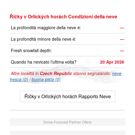
Říčky v Orlických horách Condizioni della neve
La profondità maggiore della neve é:
—
La profondità minore della neve é:
—
Fresh snowfall depth:
—
Quando ha nevicato l'ultima volta?
20 Apr 2026
Altre località in
Czech Republic
stanno segnalando:
neve
fresca (0)
/
buona pista (0)
Říčky v Orlických horách Rapporto Neve
Snow-Forecast Partner Offers