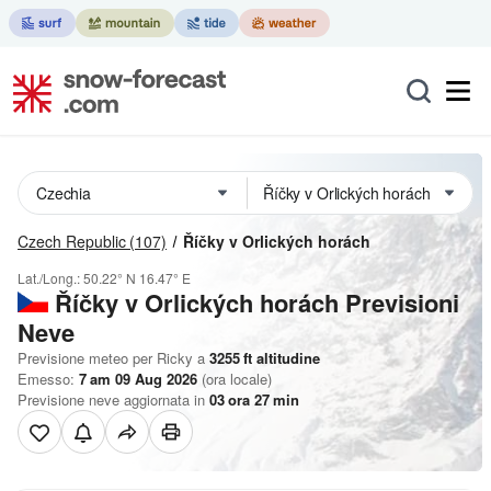
Czech Republic
(107)
Říčky v Orlických horách
Lat./Long.:
50.22° N
16.47° E
Říčky v Orlických horách Previsioni
Neve
Previsione meteo per Ricky a
3255
ft
altitudine
Emesso:
7 am 09 Aug 2026
(ora locale)
Previsione neve aggiornata in
03
ora
27
min