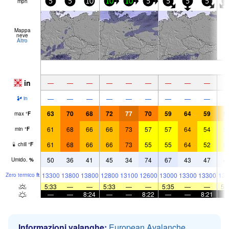
mph
5
5
10
10
10
5
5
5
5
5
Mappa
neve
Altro
in
—
—
—
—
—
—
—
—
—
—
—
—
—
—
—
—
—
—
in
63
70
68
72
77
70
59
64
59
5
max
°
F
61
68
66
66
73
57
57
64
54
5
min
°
F
61
68
66
66
73
55
55
64
52
5
chill
°
F
50
36
41
45
34
74
67
43
47
4
Umido.
%
13300
13800
13800
12800
13100
12600
13000
13300
13300
138
Zero termico
ft
5:33
—
—
5:33
—
—
5:35
—
—
5:
—
—
8:24
—
—
8:22
—
—
8:21
Informazioni valanghe:
European Avalanche