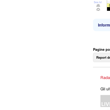
Sea lvl
Inform
Pagine po
Report d
Rada
Gli u