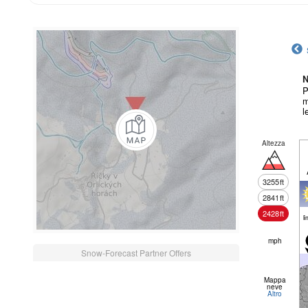
N
P
m
l
Altezza
3255
ft
2841
ft
2428
ft
li
mph
Snow-Forecast Partner Offers
Mappa
neve
Altro