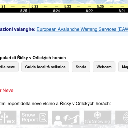
5:31
—
—
5:33
—
—
5:33
—
—
5:35
—
—
—
—
8:25
—
—
8:24
—
—
8:22
—
—
8:21
azioni valanghe:
European Avalanche Warning Services (EA
polari di Říčky v Orlických horách
ella neve
Guida località sciistica
Storia
Webcam
Map
r Neve
ltimi report della neve vicino a Říčky v Orlických horách: