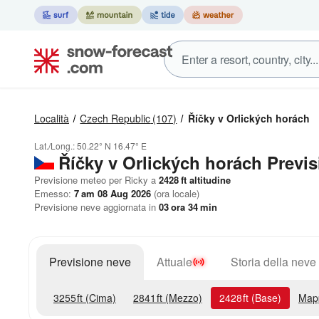
Località
Czech Republic
(107)
Říčky v Orlických horách
Lat./Long.:
50.22° N
16.47° E
Říčky v Orlických horách Previs
Previsione meteo per Ricky a
2428
ft
altitudine
Emesso:
7 am 08 Aug 2026
(ora locale)
Previsione neve aggiornata in
03
ora
34
min
Previsione neve
Attuale
Storia della neve
3255
ft
(Cima)
2841
ft
(Mezzo)
2428
ft
(Base)
Map