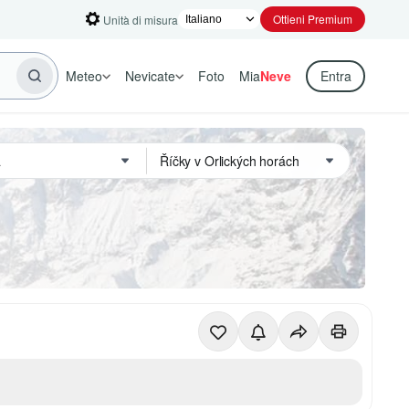
Ottieni Premium
Unità di misura
Meteo
Nevicate
Foto
Mia
Neve
Entra