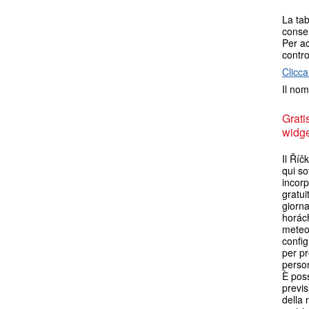
La tab
consen
Per ac
contro
Clicca
Il nom
Grati
widget
Il Říč
qui so
incorp
gratui
giorna
horách
meteo.
config
per pr
person
È poss
previs
della 