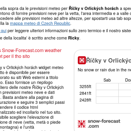
ella sopra da le previsioni meteo per
Říčky v Orlických horách
a spec
tono di fornire previsioni neve per la vetta, l'area intermedia e a valle d
cedere alle previsioni meteo ad altre altezze, per spostarti usa tab sop
lla la
mappa meteo di Czech Republic
.
 qui
per leggere ulteriori informazioni sullo zero termico e il nostro sis
e della localita' è scritto anche come
Ricky
.
s Snow-Forecast.com weather
 per il tho sito
ky v Orlických horách widget meteo
tto è disponibile per essere
orato su siti Web esterni a titolo
to. Esso fornisce un riepilogo
liero delle nostre Říčky v Orlických
 previsioni meteo neve e dati
 Basta andare alla pagina di
urazione e seguire 3 semplici passi
endere il codice html
alizzato ed incollarlo nel tuo sito.
ibile scegliere l'elevazione di
ione di neve (vetta, metà o piede
montagna) e l'unità