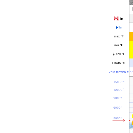
in
in
max
°
F
min
°
F
chill
°
F
Umido.
%
1
Zero termico
ft
15000ft
12000ft
9000ft
6000ft
3000ft