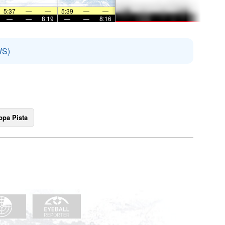
5:37
—
—
5:39
—
—
—
—
8:19
—
—
8:16
WS)
pa Pista