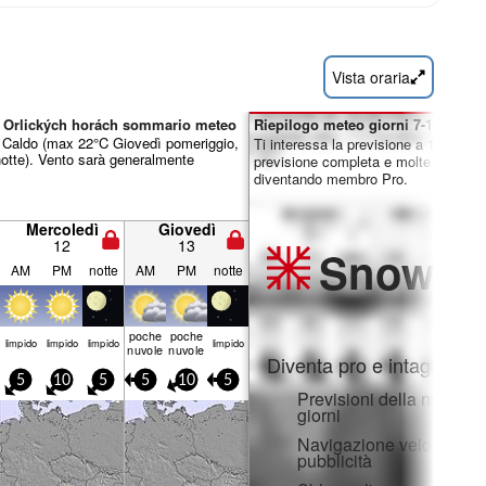
Vista oraria
 v Orlických horách sommario meteo
Riepilogo meteo giorni 7-16:
o. Caldo (max 22°C Giovedì pomeriggio,
Ti interessa la previsione a 16 giorni
otte). Vento sarà generalmente
previsione completa e molte altre fun
diventando membro Pro.
Mercoledì
Giovedì
12
13
Snow
Pr
AM
PM
notte
AM
PM
notte
poche
poche
limp­ido
limp­ido
limp­ido
limp­ido
nuvole
nuvole
Diventa pro e intaglia:
5
10
5
5
10
5
Previsioni della neve ora
giorni
Navigazione veloce sen
pubblicità