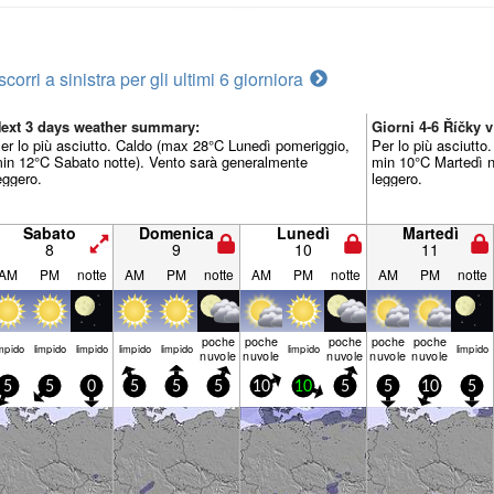
scorri a sinistra per gli ultimi 6 giorni
ora
ext 3 days weather summary:
Giorni 4-6 Říčky
er lo più asciutto. Caldo (max 28°C Lunedì pomeriggio,
Per lo più asciutt
in 12°C Sabato notte). Vento sarà generalmente
min 10°C Martedì n
eggero.
leggero.
Sabato
Domenica
Lunedì
Martedì
8
9
10
11
AM
PM
notte
AM
PM
notte
AM
PM
notte
AM
PM
notte
poche
poche
poche
poche
poche
mp­ido
limp­ido
limp­ido
limp­ido
limp­ido
limp­ido
limp­ido
nuvole
nuvole
nuvole
nuvole
nuvole
5
5
0
5
5
5
10
10
5
5
10
5