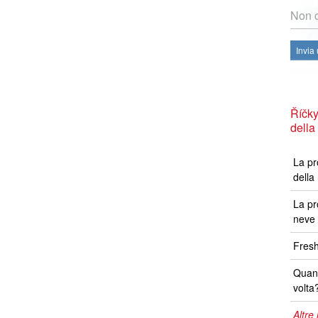
Non c
Invia
Říčky
della
La pr
della
La pr
neve 
Fresh
Quand
volta
Altre 