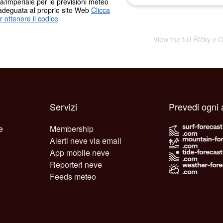
a/imperiale per le previsioni meteo
adeguata al proprio sito Web
Clicca
r ottenere il codice
View the full Říčky v 
Servizi
Prevedi ogni 
e
Membership
Alerti neve via email
App mobile neve
Reporteri neve
Feeds meteo