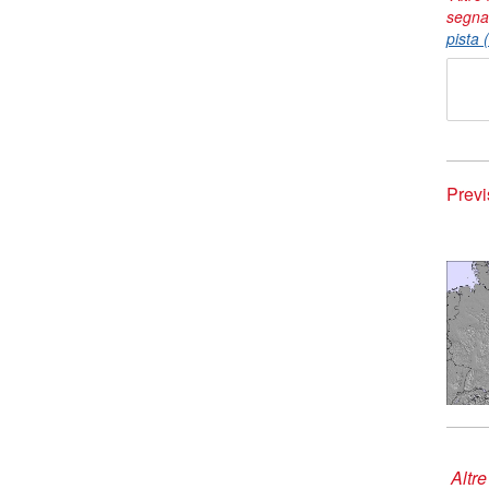
segna
pista 
Previ
Altre