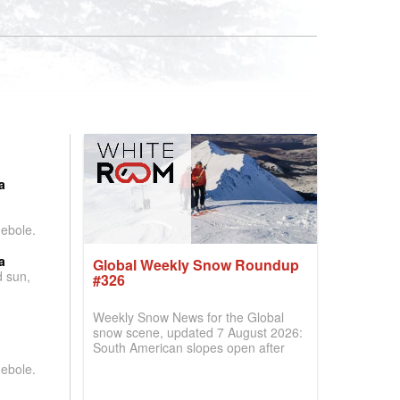
:
a
debole.
a
Global Weekly Snow Roundup
d sun,
#326
Weekly Snow News for the Global
snow scene, updated 7 August 2026:
South American slopes open after
huge snowfalls, New Zealand posts
debole.
best conditions of season so far,
Australian areas open most terrain of