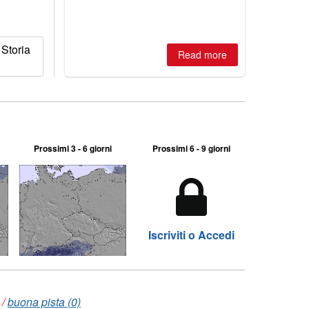
2026, northern hemisphere down to
two outdoor areas still open.
 Storia
Read more
Prossimi 3 - 6 giorni
Prossimi 6 - 9 giorni
Iscriviti o Accedi
/
buona pista (0)