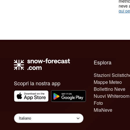
metric
neve 
qui pe
Esplora
Stazioni Sciistich
Mappe Meteo
Scopri la nostra app
Bollettino Neve
Nuovi Whiteroom
Foto
MiaNeve