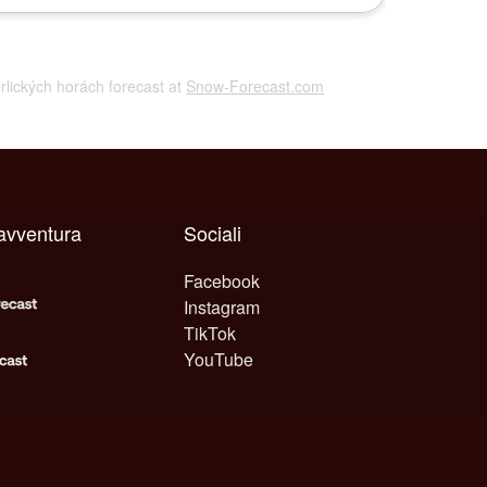
Orlických horách forecast at
Snow-Forecast.com
avventura
Sociali
Facebook
Instagram
TikTok
YouTube