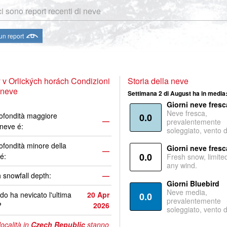
i sono report recenti di neve
 un report
 v Orlických horách Condizioni
Storia della neve
 neve
Settimana 2 di August ha in media
Giorni neve fresc
Neve fresca,
ofondità maggiore
0.0
—
prevalentemente
 neve é:
soleggiato, vento 
ofondità minore della
Giorni neve fresc
—
0.0
é:
Fresh snow, limite
any wind.
 snowfall depth:
—
Giorni Bluebird
Neve media,
o ha nevicato l'ultima
20 Apr
0.0
prevalentemente
?
2026
soleggiato, vento 
località in
Czech Republic
stanno